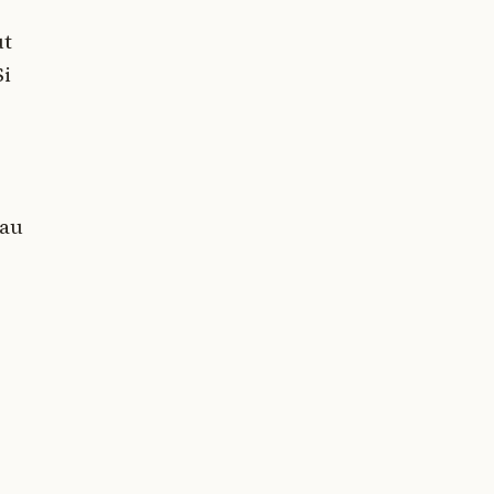
ut
Si
s
 au