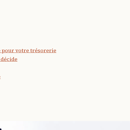
e pour votre trésorerie
 décide
é