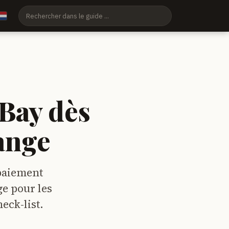
Bay dès
hange
 paiement
ge pour les
eck-list.