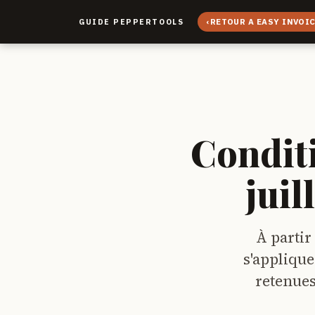
‹
RETOUR A EASY INVOI
GUIDE PEPPERTOOLS
Condit
juil
À partir
s'applique
retenues