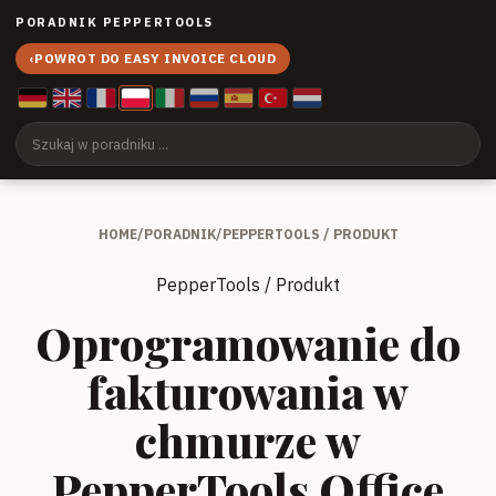
PORADNIK PEPPERTOOLS
‹
POWROT DO EASY INVOICE CLOUD
HOME
/
PORADNIK
/
PEPPERTOOLS / PRODUKT
PepperTools / Produkt
Oprogramowanie do
fakturowania w
chmurze w
PepperTools Office