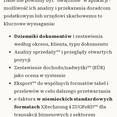
Dane nie powinny być "uwięzione" w aplikacji -
możliwość ich analizy i przekazania doradcom
podatkowym lub urzędowi skarbowemu to
kluczowe wymagania:
Dzienniki dokumentów
i zestawienia
według okresu, klienta, typu dokumentu
Analizy sprzedaży** i przeglądy otwartych
pozycji
Zestawienie dochodu/nadwyżki** (EÜR)
jako ocena w systemie
Eksport** do wspólnych formatów tabel i
przelewów w celu dalszego przetwarzania
e-faktura
w niemieckich standardowych
formatach
XRechnung
i
ZUGFeRD** dla
transakcji biznesowych z sektorem