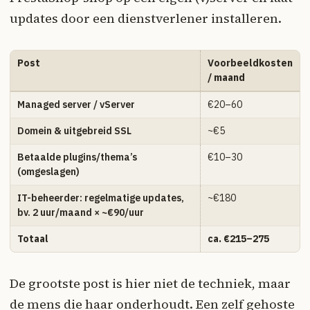
updates door een dienstverlener installeren.
Post
Voorbeeldkosten
/ maand
Managed server / vServer
€20–60
Domein & uitgebreid SSL
~€5
Betaalde plugins/thema’s
€10–30
(omgeslagen)
IT-beheerder: regelmatige updates,
~€180
bv. 2 uur/maand × ~€90/uur
Totaal
ca. €215–275
De grootste post is hier niet de techniek, maar
de mens die haar onderhoudt. Een zelf gehoste