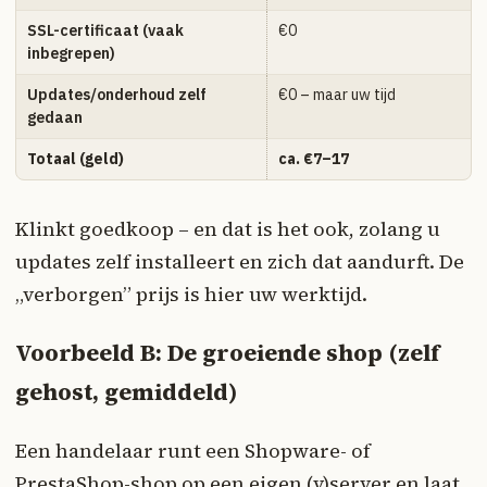
SSL-certificaat (vaak
€0
inbegrepen)
Updates/onderhoud zelf
€0 – maar uw tijd
gedaan
Totaal (geld)
ca. €7–17
Klinkt goedkoop – en dat is het ook, zolang u
updates zelf installeert en zich dat aandurft. De
„verborgen” prijs is hier uw werktijd.
Voorbeeld B: De groeiende shop (zelf
gehost, gemiddeld)
Een handelaar runt een Shopware- of
PrestaShop-shop op een eigen (v)server en laat