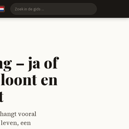
 – ja of
 loont en
t
hangt vooral
e leven, een