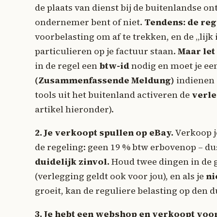
de plaats van dienst bij de buitenlandse ontv
ondernemer bent of niet.
Tendens: de reg
voorbelasting om af te trekken, en de „lijk
particulieren op je factuur staan.
Maar let
in de regel een
btw-id
nodig en moet je ee
(Zusammenfassende Meldung)
indienen 
tools uit het buitenland activeren de
verle
artikel hieronder).
2. Je verkoopt spullen op eBay.
Verkoop je
de regeling: geen 19 % btw erbovenop – d
duidelijk zinvol.
Houd twee dingen in de 
(verlegging geldt ook voor jou), en als je
ni
groeit, kan de reguliere belasting op den 
3. Je hebt een webshop en verkoopt voor