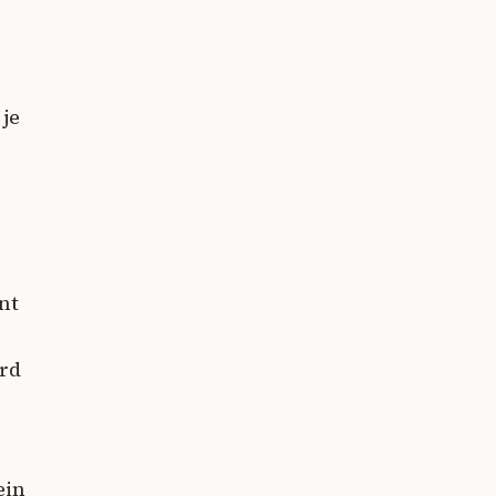
je
nt
erd
ein