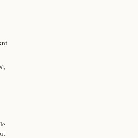
ont
al,
le
at