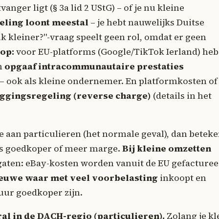
anger ligt (§ 3a lid 2 UStG) – of je nu kleine
eling loont meestal
– je hebt nauwelijks Duitse
 ik kleiner?"-vraag speelt geen rol, omdat er geen
 op:
voor EU-platforms (Google/TikTok Ierland) heb 
n
opgaaf intracommunautaire prestaties
– ook als kleine ondernemer. En platformkosten of
ggingsregeling (reverse charge)
(details in het
 aan particulieren (het normale geval), dan beteke
us goedkoper of meer marge.
Bij kleine omzetten
gaten: eBay-kosten worden vanuit de EU gefacture
euwe waar met veel voorbelasting
inkoopt en
duur goedkoper zijn.
al in de DACH-regio (particulieren).
Zolang je kl