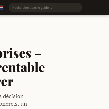
rises –
rentable
rer
a décision
oncrets, un