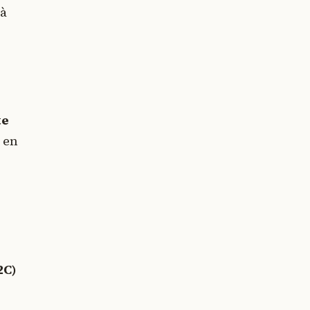
 à
te
 en
2C)