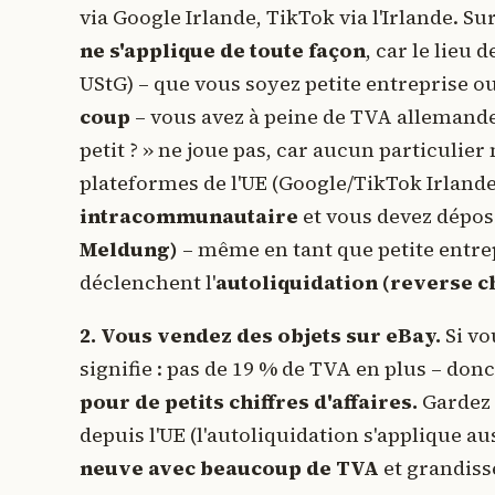
via Google Irlande, TikTok via l'Irlande. S
ne s'applique de toute façon
, car le lieu 
UStG) – que vous soyez petite entreprise o
coup
– vous avez à peine de TVA allemande à
petit ? » ne joue pas, car aucun particulier
plateformes de l'UE (Google/TikTok Irlande)
intracommunautaire
et vous devez dépo
Meldung)
– même en tant que petite entrepr
déclenchent l'
autoliquidation (reverse c
2. Vous vendez des objets sur eBay.
Si vo
signifie : pas de 19 % de TVA en plus – do
pour de petits chiffres d'affaires.
Gardez d
depuis l'UE (l'autoliquidation s'applique aus
neuve avec beaucoup de TVA
et grandiss