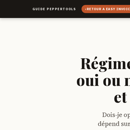
‹
RETOUR A EASY INVOI
GUIDE PEPPERTOOLS
Régime
oui ou 
et
Dois-je o
dépend sur