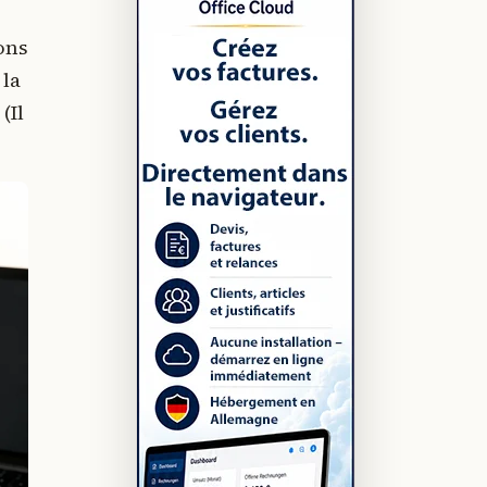
ions
 la
(Il