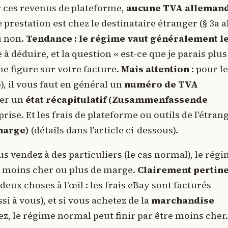
ur ces revenus de plateforme,
aucune TVA alleman
de prestation est chez le destinataire étranger (§ 3a al
u non.
Tendance : le régime vaut généralement l
 déduire, et la question « est-ce que je parais plus
 ne figure sur votre facture.
Mais attention :
pour le
, il vous faut en général un
numéro de TVA
ser un
état récapitulatif (Zusammenfassende
ise. Et les frais de plateforme ou outils de l'étran
harge)
(détails dans l'article ci-dessous).
us vendez à des particuliers (le cas normal), le rég
nc moins cher ou plus de marge.
Clairement pertin
eux choses à l'œil : les frais eBay sont facturés
si à vous), et si vous achetez de la
marchandise
ez, le régime normal peut finir par être moins cher.