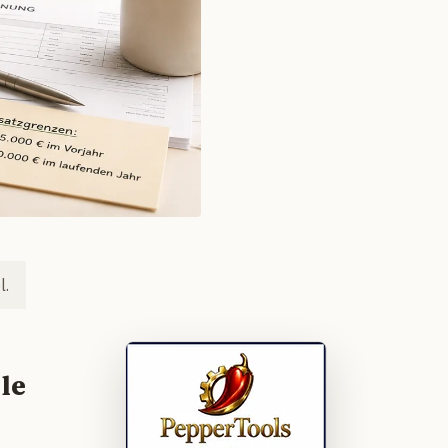
l.
le