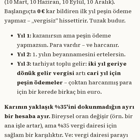
(10 Mart, 10 Haziran, 10 Eylül, 10 Aralık).
Başlangıçta
0 €
kar bildiren ilk yıl peşin ödeme
yapmaz – „vergisiz" hissettirir. Tuzak budur.
Yıl 1:
kazanırsın ama peşin ödeme
yapmazsın. Para vardır – ve harcanır.
Yıl 2:
1. yılın beyannamesini ertelersin.
Yıl 3:
tarhiyat toplu gelir:
iki yıl geriye
dönük gelir vergisi
artı
cari yıl için
peşin ödemeler
– çoktan harcanmış para
için bir kerede birkaç bin euro.
Karının yaklaşık %35'ini dokunmadığın ayrı
bir hesaba ayır.
Bireysel oran değişir (örn. bir
ana işle artar), ama %35 vergi dairesi için
sağlam bir karşılıktır. Ve: vergi dairesi parayı