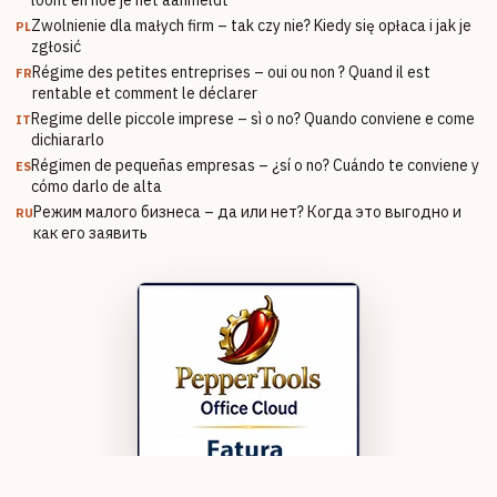
Zwolnienie dla małych firm – tak czy nie? Kiedy się opłaca i jak je
PL
zgłosić
Régime des petites entreprises – oui ou non ? Quand il est
FR
rentable et comment le déclarer
Regime delle piccole imprese – sì o no? Quando conviene e come
IT
dichiararlo
Régimen de pequeñas empresas – ¿sí o no? Cuándo te conviene y
ES
cómo darlo de alta
Режим малого бизнеса – да или нет? Когда это выгодно и
RU
как его заявить