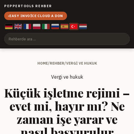
PEPPERTOOLS REHBER
‹
EASY INVOICE CLOUD A DON
HOME
/
REHBER
/
VERGI VE HUKUK
Vergi ve hukuk
Küçük işletme rejimi –
evet mi, hayır mı? Ne
zaman işe yarar ve
nasıl başvurulur