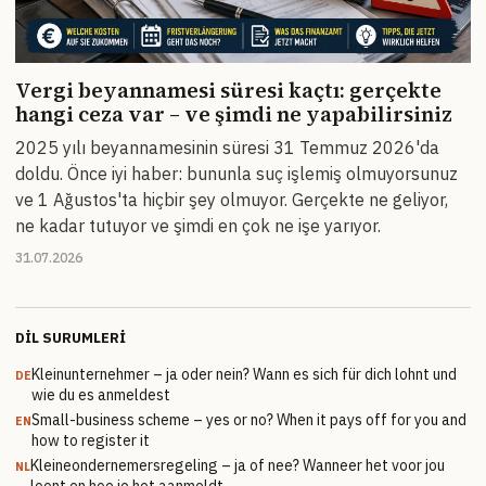
Vergi beyannamesi süresi kaçtı: gerçekte
hangi ceza var – ve şimdi ne yapabilirsiniz
2025 yılı beyannamesinin süresi 31 Temmuz 2026'da
doldu. Önce iyi haber: bununla suç işlemiş olmuyorsunuz
ve 1 Ağustos'ta hiçbir şey olmuyor. Gerçekte ne geliyor,
ne kadar tutuyor ve şimdi en çok ne işe yarıyor.
31.07.2026
DIL SURUMLERI
Kleinunternehmer – ja oder nein? Wann es sich für dich lohnt und
DE
wie du es anmeldest
Small-business scheme – yes or no? When it pays off for you and
EN
how to register it
Kleineondernemersregeling – ja of nee? Wanneer het voor jou
NL
loont en hoe je het aanmeldt