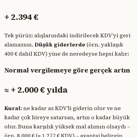
+ 2.394 €
Tek pürüz: alışlarındaki indirilecek KDV'yi geri
alamazsın.
Düşük giderlerde
(örn. yaklaşık
400 € dahil KDV) yine de neredeyse hepsi kalır:
Normal vergilemeye göre gerçek artın
≈ + 2.000 € yılda
Kural:
ne kadar az KDV'li giderin olur ve ne
kadar çok bireye satarsan, artın o kadar büyük
olur. Buna karşılık yüksek mal alımın olsaydı –
örn. 8.000 € (≈ 1.277 € KDV) – avantaj belirgin