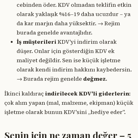
cebinden öder. KDV olmadan teklifin etkin
olarak yaklaşık %16–19 daha ucuzdur – ya
da kar marjın daha yüksektir. → Rejim
burada genelde avantajlıdır.
İş müşterileri
KDV'yi indirim olarak
düşer. Onlar için gösterdiğin KDV ek
maliyet değildir. Sen ise küçük işletme
olarak kendi indirim hakkını kaybedersin.
→ Burada rejim genelde
değmez
.
İkinci kaldıraç
indirilecek KDV'li giderlerin
:
çok alım yapan (mal, malzeme, ekipman) küçük
işletme olarak bunun KDV'sini „hediye eder".
Senin için ne zaman değer – 5