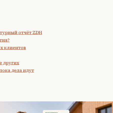
ктурный отчёт ZDH
тия?
х клиентов
е других
пока дела идут