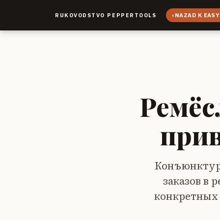
‹
NAZAD K EASY
RUKOVODSTVO PEPPERTOOLS
Ремёс
прив
Конъюнктурн
заказов в 
конкретных 