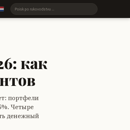
6: как
ентов
ет: портфели
75%. Четыре
ить денежный