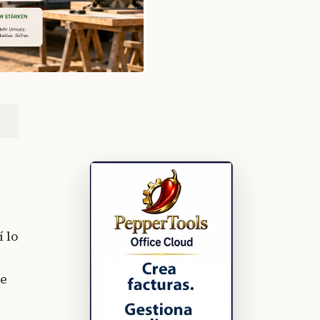
 lo
ne