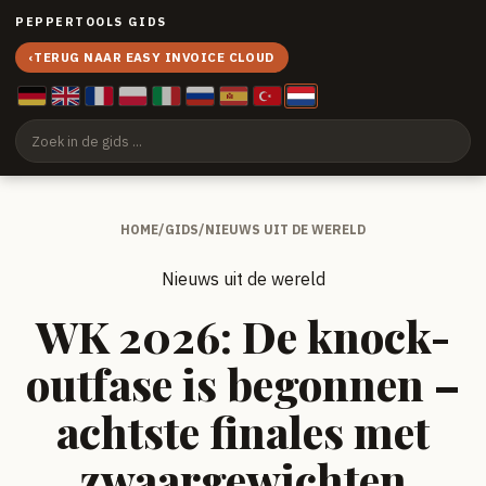
PEPPERTOOLS GIDS
‹
TERUG NAAR EASY INVOICE CLOUD
HOME
/
GIDS
/
NIEUWS UIT DE WERELD
Nieuws uit de wereld
WK 2026: De knock-
outfase is begonnen –
achtste finales met
zwaargewichten