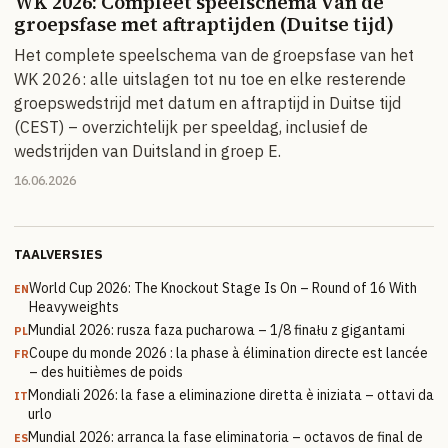
WK 2026: Compleet speelschema van de
groepsfase met aftraptijden (Duitse tijd)
Het complete speelschema van de groepsfase van het
WK 2026: alle uitslagen tot nu toe en elke resterende
groepswedstrijd met datum en aftraptijd in Duitse tijd
(CEST) – overzichtelijk per speeldag, inclusief de
wedstrijden van Duitsland in groep E.
16.06.2026
TAALVERSIES
World Cup 2026: The Knockout Stage Is On – Round of 16 With
EN
Heavyweights
Mundial 2026: rusza faza pucharowa – 1/8 finału z gigantami
PL
Coupe du monde 2026 : la phase à élimination directe est lancée
FR
– des huitièmes de poids
Mondiali 2026: la fase a eliminazione diretta è iniziata – ottavi da
IT
urlo
Mundial 2026: arranca la fase eliminatoria – octavos de final de
ES