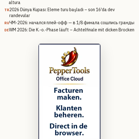
altura
2026 Dünya Kupası: Eleme turu başladı – son 16'da dev
TR
randevular
ЧМ-2026: начался плей-офф — в 1/8 финала сошлись гранды
RU
WM 2026: Die K.-o.-Phase läuft – Achtelfinale mit dicken Brocken
DE