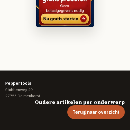
PepperTools
Stubbenweg 29
27753 Delmenhorst
Oudere artikelen per onderwerp
Terug naar overzicht