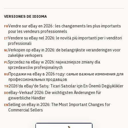
VERSIONES DE IDIOMA
Vendre sur eBay en 2026 : les changements les plus importants
FR
pour les vendeurs professionnels
Vendere su eBay nel 2026: le novità più importanti per i venditori
IT
professionali
Verkopen op eBay in 2026: de belangrijkste veranderingen voor
NL
zakelijke verkopers
Sprzedaż na eBay w 2026: najważniejsze zmiany dla
PL
sprzedawców profesjonalnych
Продажи на eBay в 2026 году: самые важные изменения для
RU
профессиональных продавцов
2026'da eBay'de Satış: Ticari Satıcılar için En Önemli Değişiklikler
TR
eBay-Verkauf 2026: Die wichtigsten Änderungen für
DE
gewerbliche Händler
Selling on eBay in 2026: The Most Important Changes for
EN
Commercial Sellers