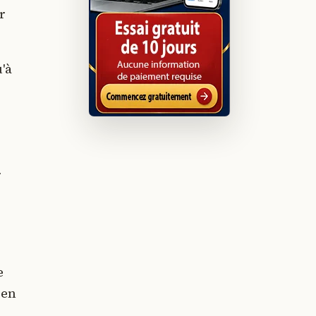
r
'à
r
e
 en