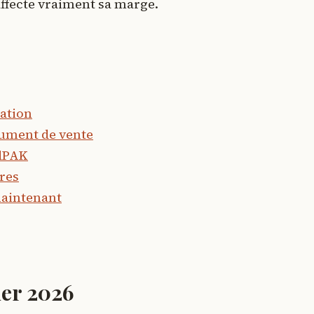
 affecte vraiment sa marge.
ation
gument de vente
edPAK
ires
maintenant
ier 2026