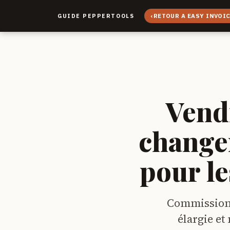
‹
RETOUR A EASY INVOI
GUIDE PEPPERTOOLS
Vendr
change
pour le
Commissions 
élargie et