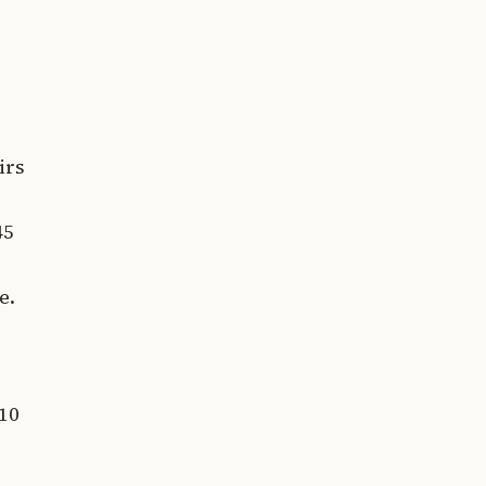
irs
45
e.
 10