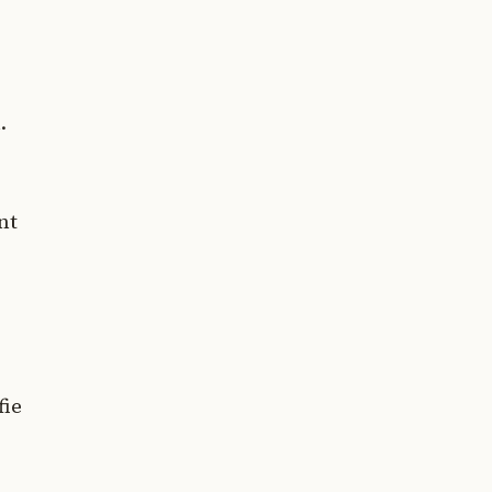
.
nt
fie