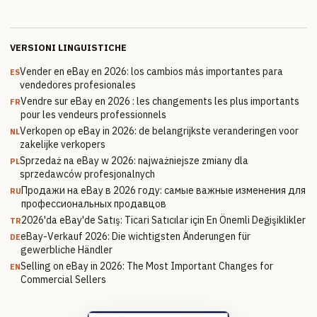
VERSIONI LINGUISTICHE
Vender en eBay en 2026: los cambios más importantes para
ES
vendedores profesionales
Vendre sur eBay en 2026 : les changements les plus importants
FR
pour les vendeurs professionnels
Verkopen op eBay in 2026: de belangrijkste veranderingen voor
NL
zakelijke verkopers
Sprzedaż na eBay w 2026: najważniejsze zmiany dla
PL
sprzedawców profesjonalnych
Продажи на eBay в 2026 году: самые важные изменения для
RU
профессиональных продавцов
2026'da eBay'de Satış: Ticari Satıcılar için En Önemli Değişiklikler
TR
eBay-Verkauf 2026: Die wichtigsten Änderungen für
DE
gewerbliche Händler
Selling on eBay in 2026: The Most Important Changes for
EN
Commercial Sellers