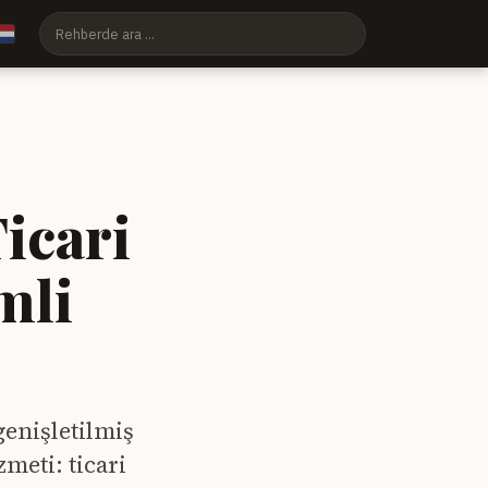
Ticari
mli
genişletilmiş
meti: ticari