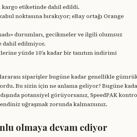
kargo etiketinde dahil edildi.
 kabul noktasına bırakıyor; eBay ortağı Orange
dı» durumları, gecikmeler ve ilgili olumsuz
 dahil edilmiyor.
lerine yüzde 10'a kadar bir tanıtım indirimi
luslararası siparişler bugüne kadar genellikle gümrü
yordu. Bu sizin için ne anlama geliyor? Bugüne kad
t dışında potansiyel görüyorsanız, SpeedPAK kontro
e kendiniz uğraşmak zorunda kalmazsınız.
nlu olmaya devam ediyor