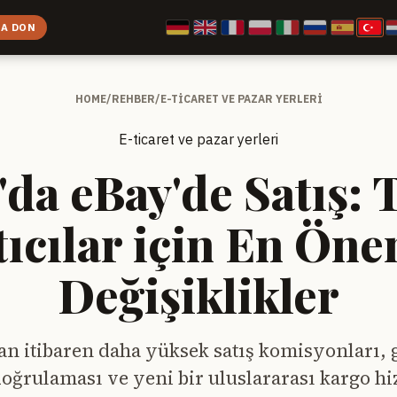
 A DON
HOME
/
REHBER
/
E-TICARET VE PAZAR YERLERI
E-ticaret ve pazar yerleri
da eBay'de Satış: 
tıcılar için En Öne
Değişiklikler
an itibaren daha yüksek satış komisyonları, 
 doğrulaması ve yeni bir uluslararası kargo hiz