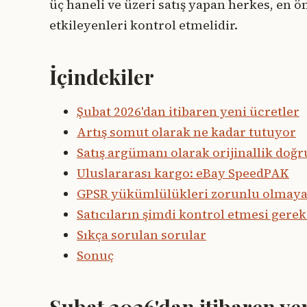
üç haneli ve üzeri satış yapan herkes, en ö
etkileyenleri kontrol etmelidir.
İçindekiler
Şubat 2026'dan itibaren yeni ücretler
Artış somut olarak ne kadar tutuyor
Satış argümanı olarak orijinallik doğ
Uluslararası kargo: eBay SpeedPAK
GPSR yükümlülükleri zorunlu olmaya
Satıcıların şimdi kontrol etmesi gere
Sıkça sorulan sorular
Sonuç
Şubat 2026'dan itibaren yen