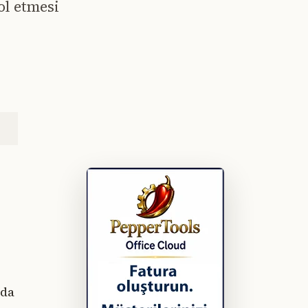
ol etmesi
yda