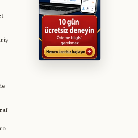
et
riş
n
de
raf
uro