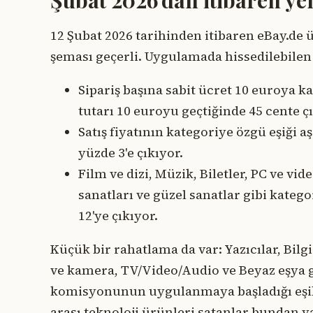
12 Şubat 2026 tarihinden itibaren eBay.de ü
şeması geçerli. Uygulamada hissedilebilen 
Sipariş başına sabit ücret 10 euroya ka
tutarı 10 euroyu geçtiğinde 45 cente çı
Satış fiyatının kategoriye özgü eşiği 
yüzde 3'e çıkıyor.
Film ve dizi, Müzik, Biletler, PC ve vi
sanatları ve güzel sanatlar gibi kate
12'ye çıkıyor.
Küçük bir rahatlama da var: Yazıcılar, Bilgi
ve kamera, TV/Video/Audio ve Beyaz eşya gi
komisyonunun uygulanmaya başladığı eşik 4
arası teknoloji ürünleri satanlar bundan y