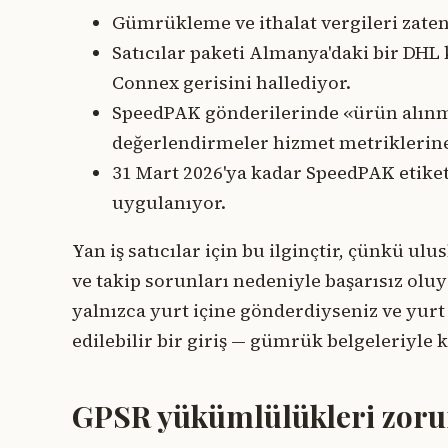
Gümrükleme ve ithalat vergileri zaten 
Satıcılar paketi Almanya'daki bir DHL
Connex gerisini hallediyor.
SpeedPAK gönderilerinde «ürün alınma
değerlendirmeler hizmet metriklerine
31 Mart 2026'ya kadar SpeedPAK etiket
uygulanıyor.
Yan iş satıcılar için bu ilginçtir, çünkü u
ve takip sorunları nedeniyle başarısız olu
yalnızca yurt içine gönderdiyseniz ve yur
edilebilir bir giriş — gümrük belgeleriyl
GPSR yükümlülükleri zoru