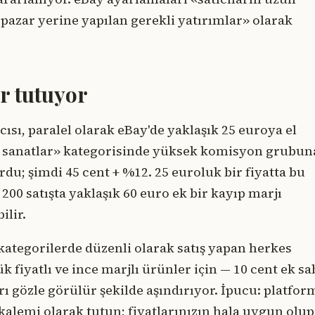
 pazar yerine yapılan gerekli yatırımlar» olarak
r tutuyor
cısı, paralel olarak eBay'de yaklaşık 25 euroya el
üzel sanatlar» kategorisinde yüksek komisyon grubun
du; şimdi 45 cent + %12. 25 euroluk bir fiyatta bu
 200 satışta yaklaşık 60 euro ek bir kayıp marjı
ilir.
 kategorilerde düzenli olarak satış yapan herkes
fiyatlı ve ince marjlı ürünler için — 10 cent ek sa
ı gözle görülür şekilde aşındırıyor. İpucu: platfor
kalemi olarak tutun; fiyatlarınızın hala uygun olup