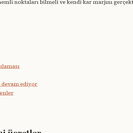
nemli noktaları bilmeli ve kendi kar marjını gerçek
rulaması
 devam ediyor
kenler
i ücretler