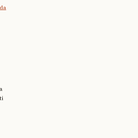
'da
a
ti