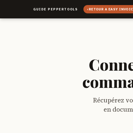
‹
RETOUR A EASY INVOI
GUIDE PEPPERTOOLS
Conne
comman
Récupérez vo
en docume