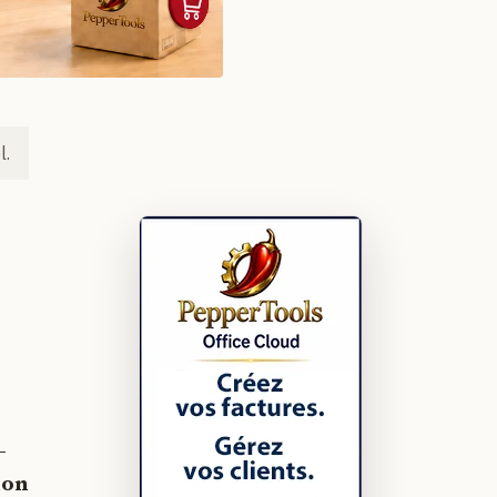
l.
–
ion