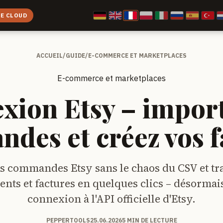
CE CLOUD
ACCUEIL
/
GUIDE
/
E-COMMERCE ET MARKETPLACES
E-commerce et marketplaces
xion Etsy – import
des et créez vos f
s commandes Etsy sans le chaos du CSV et tr
nts et factures en quelques clics – désormais
connexion à l'API officielle d'Etsy.
PEPPERTOOLS
25.06.2026
5 MIN DE LECTURE