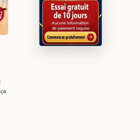
t
 ça