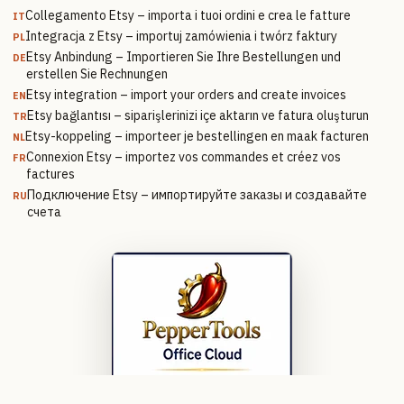
Collegamento Etsy – importa i tuoi ordini e crea le fatture
IT
Integracja z Etsy – importuj zamówienia i twórz faktury
PL
Etsy Anbindung – Importieren Sie Ihre Bestellungen und
DE
erstellen Sie Rechnungen
Etsy integration – import your orders and create invoices
EN
Etsy bağlantısı – siparişlerinizi içe aktarın ve fatura oluşturun
TR
Etsy-koppeling – importeer je bestellingen en maak facturen
NL
Connexion Etsy – importez vos commandes et créez vos
FR
factures
Подключение Etsy – импортируйте заказы и создавайте
RU
счета