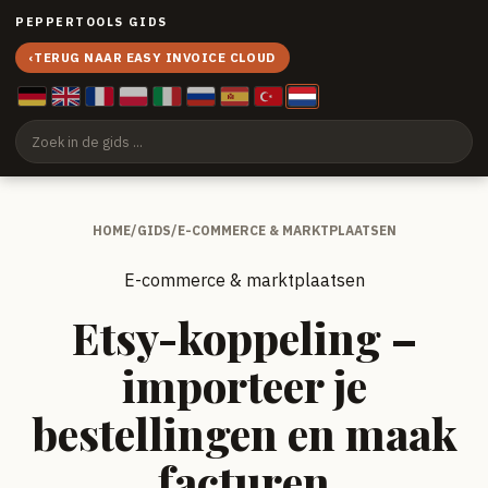
PEPPERTOOLS GIDS
‹
TERUG NAAR EASY INVOICE CLOUD
HOME
/
GIDS
/
E-COMMERCE & MARKTPLAATSEN
E-commerce & marktplaatsen
Etsy-koppeling –
importeer je
bestellingen en maak
facturen