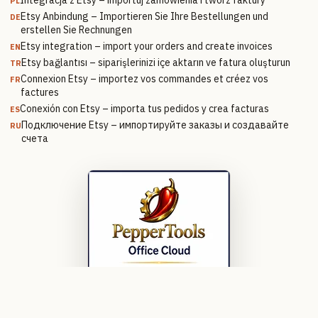
Integracja z Etsy – importuj zamówienia i twórz faktury
PL
Etsy Anbindung – Importieren Sie Ihre Bestellungen und
DE
erstellen Sie Rechnungen
Etsy integration – import your orders and create invoices
EN
Etsy bağlantısı – siparişlerinizi içe aktarın ve fatura oluşturun
TR
Connexion Etsy – importez vos commandes et créez vos
FR
factures
Conexión con Etsy – importa tus pedidos y crea facturas
ES
Подключение Etsy – импортируйте заказы и создавайте
RU
счета