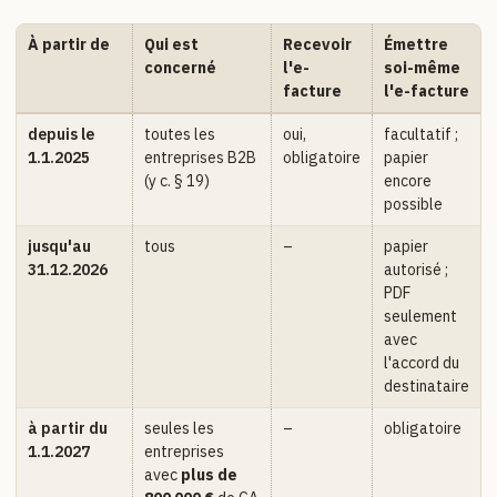
À partir de
Qui est
Recevoir
Émettre
concerné
l'e-
soi-même
facture
l'e-facture
depuis le
toutes les
oui,
facultatif ;
1.1.2025
entreprises B2B
obligatoire
papier
(y c. § 19)
encore
possible
jusqu'au
tous
–
papier
31.12.2026
autorisé ;
PDF
seulement
avec
l'accord du
destinataire
à partir du
seules les
–
obligatoire
1.1.2027
entreprises
avec
plus de