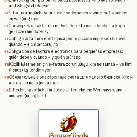
EN
and who (still) doesn't
E-facturatieplicht voor kleine ondernemers: wie moet wanneer –
NL
en wie (nog) niet
Obowiązek e-faktur dla małych firm: kto musi i kiedy – a kogo
PL
(jeszcze) nie dotyczy
Obbligo di fattura elettronica per le piccole imprese: chi deve,
IT
quando – e chi (ancora) no
Obligación de factura electrónica para pequeñas empresas:
ES
quién debe y cuándo – y quién (aún) no
Küçük işletmeler için e-fatura zorunluluğu: kim ne zaman – ve kimi
TR
(henüz) ilgilendirmiyor
Обязательные электронные счета для малого бизнеса: кто и
RU
когда – и кого (пока) нет
E-Rechnungspflicht für kleine Unternehmen: Wer muss wann –
DE
und wer (noch) nicht