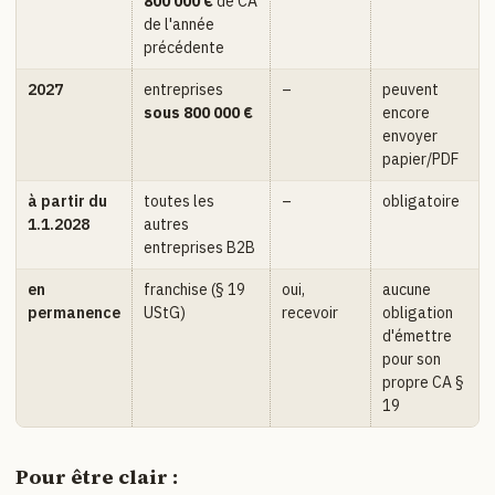
800 000 €
de CA
de l'année
précédente
2027
entreprises
–
peuvent
sous 800 000 €
encore
envoyer
papier/PDF
à partir du
toutes les
–
obligatoire
1.1.2028
autres
entreprises B2B
en
franchise (§ 19
oui,
aucune
permanence
UStG)
recevoir
obligation
d'émettre
pour son
propre CA §
19
Pour être clair :