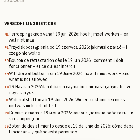
30.07.2026
VERSIONI LINGUISTICHE
Herroepingsknop vanaf 19 juni 2026: hoe hij moet werken – en
NL
wat niet mag
Przycisk odstąpienia od 19 czerwca 2026: jak musi działać – i
PL
czego nie wolno
Bouton de rétractation dès le 19 juin 2026 : comment il doit
FR
fonctionner – et ce qui est interdit
Withdrawal button from 19 June 2026: how it must work – and
EN
what is not allowed
19 Haziran 2026'dan itibaren cayma butonu: nasıl çalışmalı – ve
TR
neye izin yok
Widerrufsbutton ab 19. Juni 2026: Wie er funktionieren muss –
DE
und was nicht erlaubt ist
Кнопка отказа с 19 июня 2026: как она должна работать – и
RU
что запрещено
Botón de desistimiento desde el 19 de junio de 2026: cómo debe
ES
funcionar – y qué no está permitido