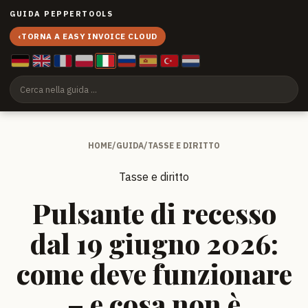
GUIDA PEPPERTOOLS
‹
TORNA A EASY INVOICE CLOUD
HOME
/
GUIDA
/
TASSE E DIRITTO
Tasse e diritto
Pulsante di recesso
dal 19 giugno 2026:
come deve funzionare
– e cosa non è