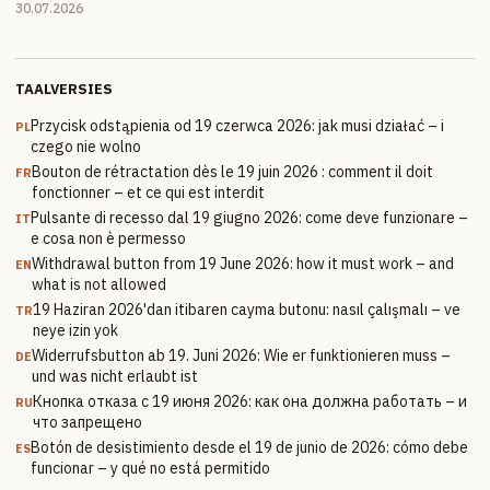
30.07.2026
TAALVERSIES
Przycisk odstąpienia od 19 czerwca 2026: jak musi działać – i
PL
czego nie wolno
Bouton de rétractation dès le 19 juin 2026 : comment il doit
FR
fonctionner – et ce qui est interdit
Pulsante di recesso dal 19 giugno 2026: come deve funzionare –
IT
e cosa non è permesso
Withdrawal button from 19 June 2026: how it must work – and
EN
what is not allowed
19 Haziran 2026'dan itibaren cayma butonu: nasıl çalışmalı – ve
TR
neye izin yok
Widerrufsbutton ab 19. Juni 2026: Wie er funktionieren muss –
DE
und was nicht erlaubt ist
Кнопка отказа с 19 июня 2026: как она должна работать – и
RU
что запрещено
Botón de desistimiento desde el 19 de junio de 2026: cómo debe
ES
funcionar – y qué no está permitido