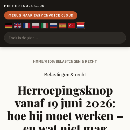
PEPPERTOOLS GIDS
‹
TERUG NAAR EASY INVOICE CLOUD
HOME
/
GIDS
/
BELASTINGEN & RECHT
Belastingen & recht
Herroepingsknop
vanaf 19 juni 2026:
hoe hij moet werken –
en wat niet mag