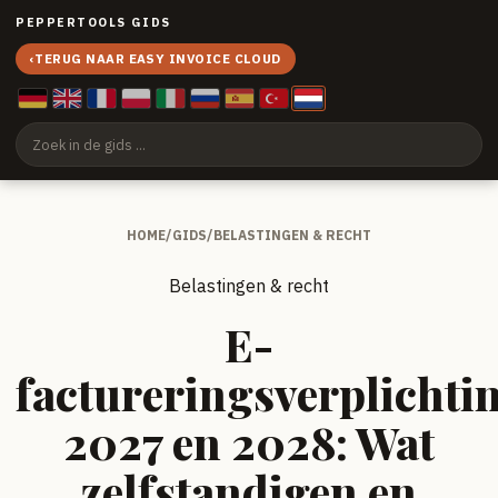
PEPPERTOOLS GIDS
‹
TERUG NAAR EASY INVOICE CLOUD
HOME
/
GIDS
/
BELASTINGEN & RECHT
Belastingen & recht
E-
factureringsverplichti
2027 en 2028: Wat
zelfstandigen en