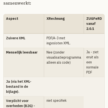
samenwerkt:
Aspect
XRechnung
ZUGFeRD
vanaf
2.0.1
Zuivere XML
PDF/A-3 met
ingesloten XML.
Ja - ziet
Menselijk leesbaar
Nee (zonder
eruit als
visualisatieprogramma
een
alleen als code)
normale
PDF
Ja (via het XML-
bestand in de
bijlage).
niet specifiek
Verplicht voor
overheden (B2G) -