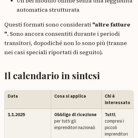
Un bel modulo online senza una leggibilità
automatica strutturata
Questi formati sono considerati
"altre fatture
"
. Sono ancora consentiti durante i periodi
transitori, dopodiché non lo sono più (tranne
nei casi speciali riportati di seguito).
Il calendario in sintesi
Data
Cosa si applica
Chi è
interessato
1.1.2025
Obbligo di ricezione
Tutti
,
per tutti gli
compresi i
imprenditori nazionali
piccoli
imprenditori