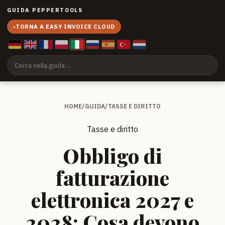
GUIDA PEPPERTOOLS
‹
TORNA A EASY INVOICE CLOUD
HOME
/
GUIDA
/
TASSE E DIRITTO
Tasse e diritto
Obbligo di
fatturazione
elettronica 2027 e
2028: Cosa devono