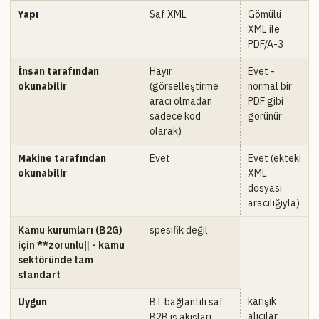
Yapı
Saf XML
Gömülü
XML ile
PDF/A-3
İnsan tarafından
Hayır
Evet -
okunabilir
(görselleştirme
normal bir
aracı olmadan
PDF gibi
sadece kod
görünür
olarak)
Makine tarafından
Evet
Evet (ekteki
okunabilir
XML
dosyası
aracılığıyla)
Kamu kurumları (B2G)
spesifik değil
için **zorunlu‖ - kamu
sektöründe tam
standart
karışık
Uygun
BT bağlantılı saf
alıcılar
B2B iş akışları