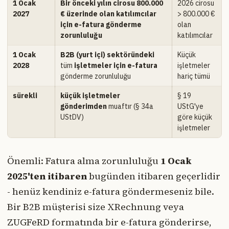
1 Ocak
Bir önceki yılın cirosu 800.000
2026 cirosu
2027
€ üzerinde olan katılımcılar
> 800.000 €
için e-fatura gönderme
olan
zorunluluğu
katılımcılar
1 Ocak
B2B (yurt içi) sektöründeki
Küçük
2028
tüm
işletmeler için e-fatura
işletmeler
gönderme zorunluluğu
hariç tümü
sürekli
küçük işletmeler
§ 19
gönderimden
muaftır (§ 34a
UStG'ye
UStDV)
göre küçük
işletmeler
Önemli: Fatura alma zorunluluğu
1 Ocak
2025'ten itibaren
bugünden itibaren geçerlidir
- henüz kendiniz e-fatura göndermeseniz bile.
Bir B2B müşterisi size XRechnung veya
ZUGFeRD formatında bir e-fatura gönderirse,