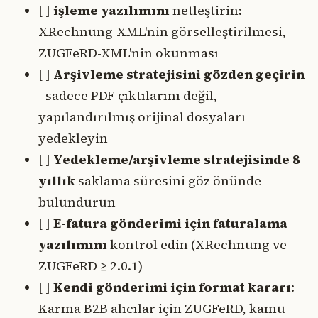
[ ]
işleme yazılımını
netleştirin:
XRechnung-XML'nin görselleştirilmesi,
ZUGFeRD-XML'nin okunması
[ ]
Arşivleme stratejisini gözden geçirin
- sadece PDF çıktılarını değil,
yapılandırılmış orijinal dosyaları
yedekleyin
[ ]
Yedekleme/arşivleme stratejisinde 8
yıllık
saklama süresini göz önünde
bulundurun
[ ]
E-fatura gönderimi için faturalama
yazılımını
kontrol edin (XRechnung ve
ZUGFeRD ≥ 2.0.1)
[ ]
Kendi gönderimi için format kararı
:
Karma B2B alıcılar için ZUGFeRD, kamu