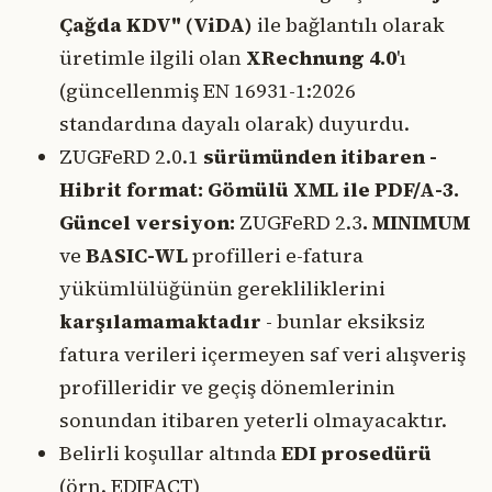
Çağda KDV" (ViDA)
ile bağlantılı olarak
üretimle ilgili olan
XRechnung 4.0
'ı
(güncellenmiş EN 16931-1:2026
standardına dayalı olarak) duyurdu.
ZUGFeRD 2.0.1
sürümünden itibaren -
Hibrit format: Gömülü XML ile PDF/A-3.
Güncel versiyon:
ZUGFeRD 2.3
. MINIMUM
ve
BASIC-WL
profilleri e-fatura
yükümlülüğünün gerekliliklerini
karşılamamaktadır
- bunlar eksiksiz
fatura verileri içermeyen saf veri alışveriş
profilleridir ve geçiş dönemlerinin
sonundan itibaren yeterli olmayacaktır.
Belirli koşullar altında
EDI prosedürü
(örn. EDIFACT)