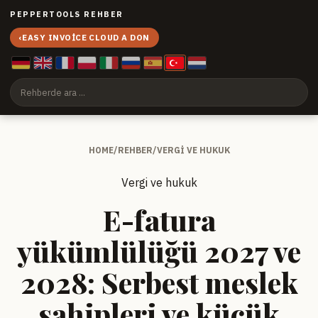
PEPPERTOOLS REHBER
‹
EASY INVOICE CLOUD A DON
HOME
/
REHBER
/
VERGI VE HUKUK
Vergi ve hukuk
E-fatura
yükümlülüğü 2027 ve
2028: Serbest meslek
sahipleri ve küçük