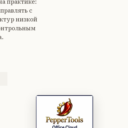
на практике:
тправлять с
актур низкой
контрольным
а.