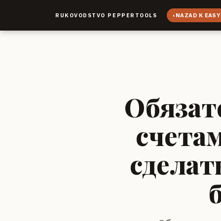
‹
NAZAD K EASY
RUKOVODSTVO PEPPERTOOLS
Обязат
счетам
сделат