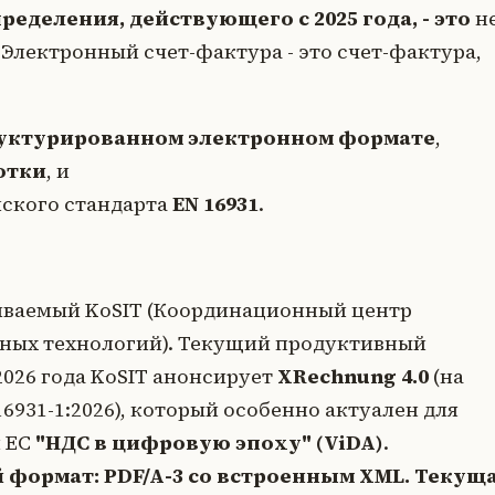
ределения, действующего с 2025 года, - это
н
 Электронный счет-фактура - это счет-фактура,
уктурированном электронном формате
,
отки
, и
йского стандарта
EN 16931
.
иваемый KoSIT (Координационный центр
ных технологий). Текущий продуктивный
 2026 года KoSIT анонсирует
XRechnung 4.0
(на
6931-1:2026), который особенно актуален для
й ЕС
"НДС в цифровую эпоху" (ViDA)
.
 формат: PDF/A-3 со встроенным XML. Текущ