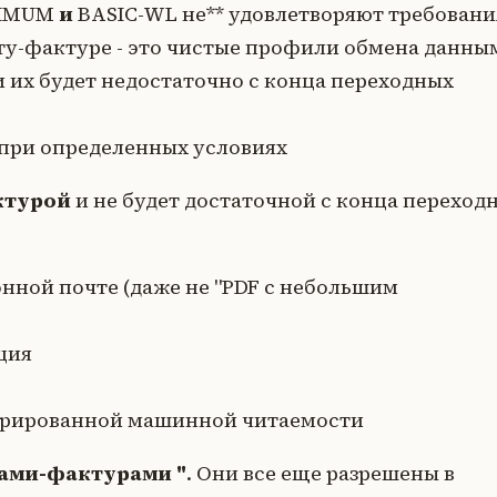
IMUM
и
BASIC-WL
не** удовлетворяют требован
ту-фактуре - это чистые профили обмена данны
и их будет недостаточно с конца переходных
 при определенных условиях
ктурой
и не будет достаточной с конца переход
нной почте (даже не "PDF с небольшим
ция
турированной машинной читаемости
ами-фактурами "
. Они все еще разрешены в