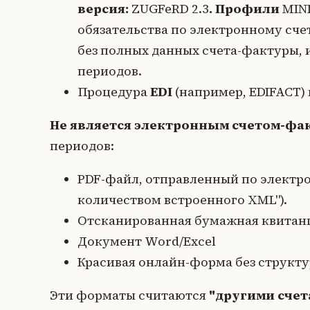
версия:
ZUGFeRD 2.3
. Профили
MIN
обязательства по электронному сче
без полных данных счета-фактуры, 
периодов.
Процедура
EDI
(например, EDIFACT)
Не является электронным счетом-фа
периодов:
PDF-файл, отправленный по электро
количеством встроенного XML").
Отсканированная бумажная квитан
Документ Word/Excel
Красивая онлайн-форма без струк
Эти форматы считаются
"другими счет