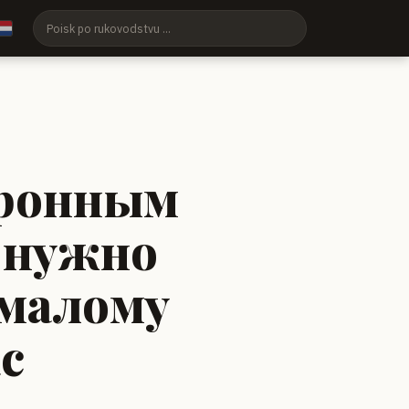
тронным
о нужно
 малому
с