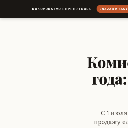
‹
NAZAD K EASY
RUKOVODSTVO PEPPERTOOLS
Комис
года
С 1 июля
продажу ед