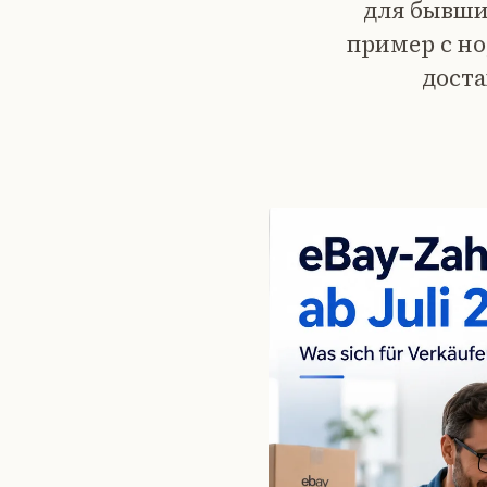
для бывши
пример с но
доста