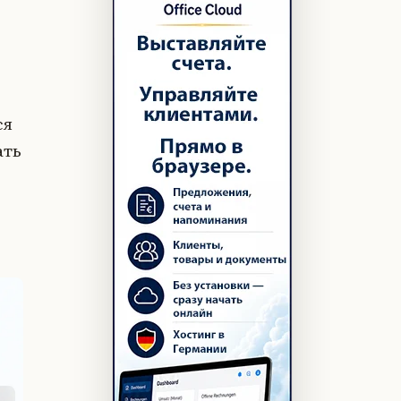
ся
ать