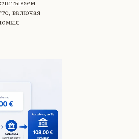
ссчитываем
тто, включая
ономия