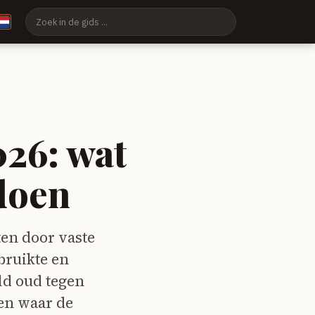
026: wat
doen
ten door vaste
bruikte en
ld oud tegen
ien waar de