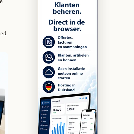
e
hed