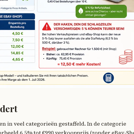
ndert
 in veel categorieën gestaffeld. In de categorie
orbeeld 6,5% tot €990 verkoopprijs (zonder eBay-Sh