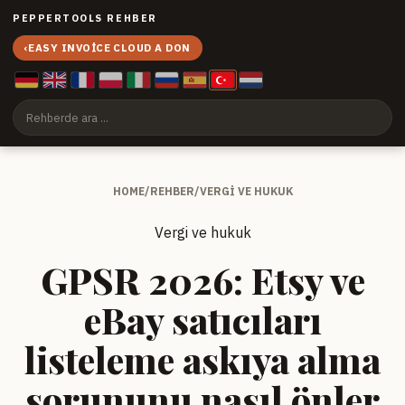
PEPPERTOOLS REHBER
‹
EASY INVOICE CLOUD A DON
HOME
/
REHBER
/
VERGI VE HUKUK
Vergi ve hukuk
GPSR 2026: Etsy ve
eBay satıcıları
listeleme askıya alma
sorununu nasıl önler