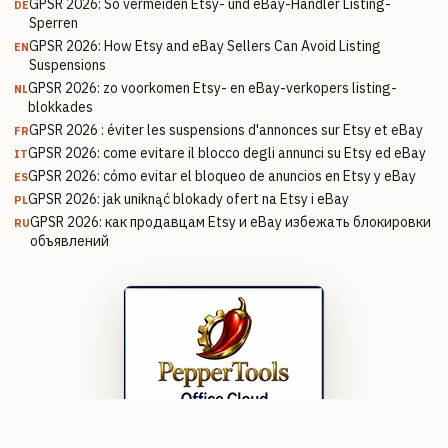
GPSR 2026: So vermeiden Etsy- und eBay-Händler Listing-
DE
Sperren
GPSR 2026: How Etsy and eBay Sellers Can Avoid Listing
EN
Suspensions
GPSR 2026: zo voorkomen Etsy- en eBay-verkopers listing-
NL
blokkades
GPSR 2026 : éviter les suspensions d'annonces sur Etsy et eBay
FR
GPSR 2026: come evitare il blocco degli annunci su Etsy ed eBay
IT
GPSR 2026: cómo evitar el bloqueo de anuncios en Etsy y eBay
ES
GPSR 2026: jak uniknąć blokady ofert na Etsy i eBay
PL
GPSR 2026: как продавцам Etsy и eBay избежать блокировки
RU
объявлений