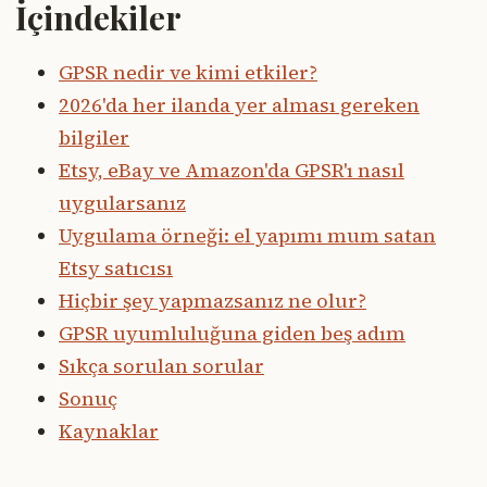
İçindekiler
GPSR nedir ve kimi etkiler?
2026'da her ilanda yer alması gereken
bilgiler
Etsy, eBay ve Amazon'da GPSR'ı nasıl
uygularsanız
Uygulama örneği: el yapımı mum satan
Etsy satıcısı
Hiçbir şey yapmazsanız ne olur?
GPSR uyumluluğuna giden beş adım
Sıkça sorulan sorular
Sonuç
Kaynaklar