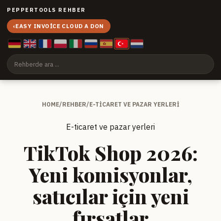
PEPPERTOOLS REHBER
‹
EASY INVOICE CLOUD A DON
HOME
/
REHBER
/
E-TICARET VE PAZAR YERLERI
E-ticaret ve pazar yerleri
TikTok Shop 2026:
Yeni komisyonlar,
satıcılar için yeni
fırsatlar