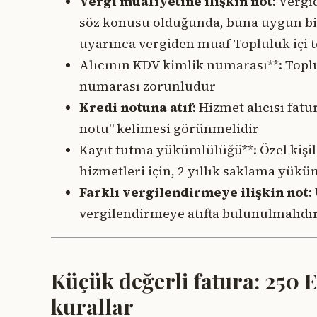
Vergi muafiyetine ilişkin not
: Vergi
söz konusu olduğunda, buna uygun bir a
uyarınca vergiden muaf Topluluk içi te
Alıcının KDV kimlik numarası**: Toplul
numarası zorunludur
Kredi notuna atıf
: Hizmet alıcısı fat
notu" kelimesi görünmelidir
Kayıt tutma yükümlülüğü**: Özel kişile
hizmetleri için, 2 yıllık saklama yük
Farklı vergilendirmeye ilişkin not
:
vergilendirmeye atıfta bulunulmalıdı
Küçük değerli fatura: 250 E
kurallar