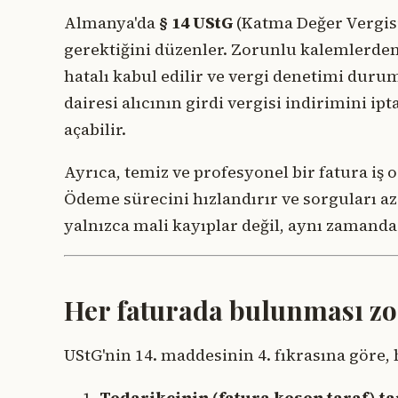
Almanya'da
§ 14 UStG
(Katma Değer Vergisi
gerektiğini düzenler. Zorunlu kalemlerden 
hatalı kabul edilir ve vergi denetimi dur
dairesi alıcının girdi vergisi indirimini i
açabilir.
Ayrıca, temiz ve profesyonel bir fatura iş or
Ödeme sürecini hızlandırır ve sorguları aza
yalnızca mali kayıplar değil, aynı zamanda i
Her faturada bulunması zo
UStG'nin 14. maddesinin 4. fıkrasına göre, h
Tedarikçinin (fatura kesen taraf) t