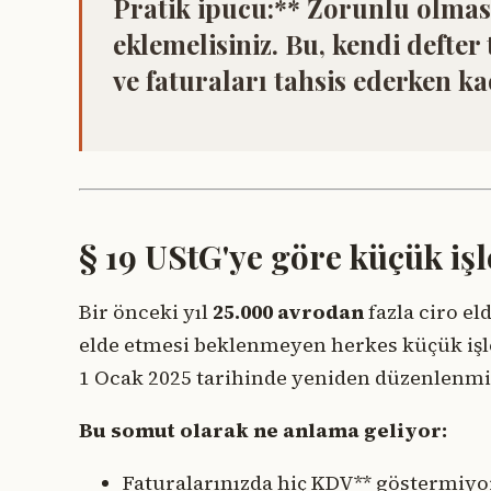
Pratik ipucu:** Zorunlu olmasa
eklemelisiniz. Bu, kendi defter
ve faturaları tahsis ederken ka
§ 19 UStG'ye göre küçük iş
Bir önceki yıl
25.000 avrodan
fazla ciro el
elde etmesi beklenmeyen herkes küçük iş
1 Ocak 2025 tarihinde yeniden düzenlenmişti
Bu somut olarak ne anlama geliyor:
Faturalarınızda hiç KDV** göstermiy