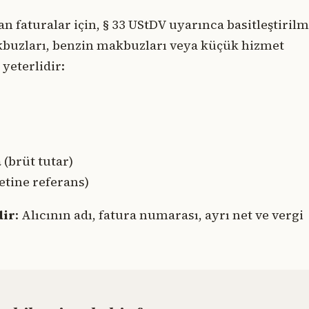
an faturalar için, § 33 UStDV uyarınca basitleştirilm
makbuzları, benzin makbuzları veya küçük hizmet
 yeterlidir:
a
(brüt tutar)
etine referans)
dir
: Alıcının adı, fatura numarası, ayrı net ve vergi