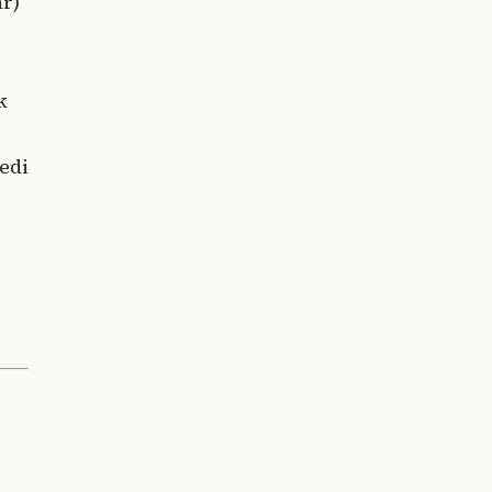
ar)
k
edi