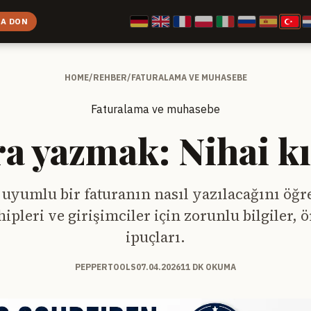
 A DON
HOME
/
REHBER
/
FATURALAMA VE MUHASEBE
Faturalama ve muhasebe
a yazmak: Nihai k
 uyumlu bir faturanın nasıl yazılacağını öğr
ipleri ve girişimciler için zorunlu bilgiler, 
ipuçları.
PEPPERTOOLS
07.04.2026
11 DK OKUMA