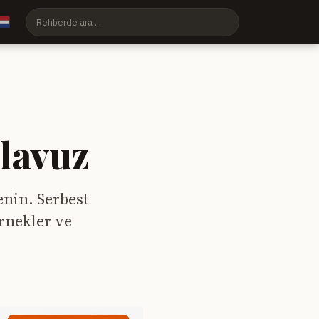
ılavuz
enin. Serbest
örnekler ve