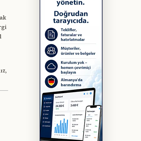
rak
rgi
l
ız,