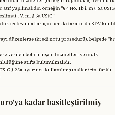
den muaf hizmetler (örneğin Topluluk içi teslimatl
tıf yapılmalıdır, örneğin "§ 4 No. 1b i. m § 6a UStG
slimat". V. m. § 6a UStG"
uk içi teslimatlar için her iki tarafın da KDV kimli
urayı düzenlerse (kredi notu prosedürü), belgede "kr
re verilen belirli inşaat hizmetleri ve mülk
ümlülüğüne atıfta bulunulmalıdır
 UStG § 25a uyarınca kullanılmış mallar için, farklı
r
uro'ya kadar basitleştirilmiş