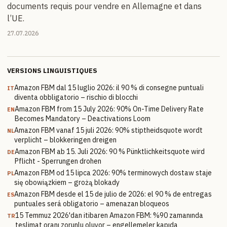
documents requis pour vendre en Allemagne et dans
l’UE.
27.07.2026
VERSIONS LINGUISTIQUES
Amazon FBM dal 15 luglio 2026: il 90 % di consegne puntuali
IT
diventa obbligatorio – rischio di blocchi
Amazon FBM from 15 July 2026: 90% On-Time Delivery Rate
EN
Becomes Mandatory – Deactivations Loom
Amazon FBM vanaf 15 juli 2026: 90% stiptheidsquote wordt
NL
verplicht – blokkeringen dreigen
Amazon FBM ab 15. Juli 2026: 90 % Pünktlichkeitsquote wird
DE
Pflicht - Sperrungen drohen
Amazon FBM od 15 lipca 2026: 90% terminowych dostaw staje
PL
się obowiązkiem – grożą blokady
Amazon FBM desde el 15 de julio de 2026: el 90 % de entregas
ES
puntuales será obligatorio – amenazan bloqueos
15 Temmuz 2026'dan itibaren Amazon FBM: %90 zamanında
TR
teslimat oranı zorunlu oluyor – engellemeler kapıda