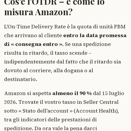
Cos'è l'OTDR – e come lo
misura Amazon?
L'On-Time Delivery Rate è la quota di unità FBM
che arrivano al cliente
entro la data promessa
di « consegna entro »
. Se una spedizione
risulta in ritardo, il tasso scende –
indipendentemente dal fatto che il ritardo sia
dovuto al corriere, alla dogana o al
destinatario.
Amazon si aspetta
almeno il 90 %
dal 15 luglio
2026. Trovate il vostro tasso in Seller Central
sotto « Stato dell'account » (Account Health),
tra gli indicatori delle prestazioni di
spedizione. Da ora vale la pena darci