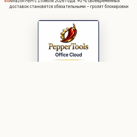
Amazon FBM с 15 июля 2026 года: 90 % своевременных
RU
доставок становятся обязательными – грозят блокировки