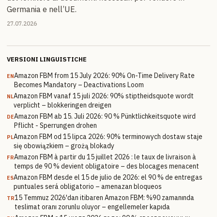
Germania e nell’UE.
27.07.2026
VERSIONI LINGUISTICHE
Amazon FBM from 15 July 2026: 90% On-Time Delivery Rate
EN
Becomes Mandatory – Deactivations Loom
Amazon FBM vanaf 15 juli 2026: 90% stiptheidsquote wordt
NL
verplicht – blokkeringen dreigen
Amazon FBM ab 15. Juli 2026: 90 % Pünktlichkeitsquote wird
DE
Pflicht - Sperrungen drohen
Amazon FBM od 15 lipca 2026: 90% terminowych dostaw staje
PL
się obowiązkiem – grożą blokady
Amazon FBM à partir du 15 juillet 2026 : le taux de livraison à
FR
temps de 90 % devient obligatoire – des blocages menacent
Amazon FBM desde el 15 de julio de 2026: el 90 % de entregas
ES
puntuales será obligatorio – amenazan bloqueos
15 Temmuz 2026'dan itibaren Amazon FBM: %90 zamanında
TR
teslimat oranı zorunlu oluyor – engellemeler kapıda