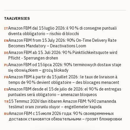
TAALVERSIES
Amazon FBM dal 15 luglio 2026: il 90 % di consegne puntuali
IT
diventa obbligatorio – rischio di blocchi
Amazon FBM from 15 July 2026: 90% On-Time Delivery Rate
EN
Becomes Mandatory – Deactivations Loom
Amazon FBM ab 15. Juli 2026: 90 % Pünktlichkeitsquote wird
DE
Pflicht - Sperrungen drohen
Amazon FBM od 15 lipca 2026: 90% terminowych dostaw staje
PL
się obowiązkiem – grożą blokady
Amazon FBM à partir du 15 juillet 2026 : le taux de livraison à
FR
temps de 90 % devient obligatoire – des blocages menacent
Amazon FBM desde el 15 de julio de 2026: el 90 % de entregas
ES
puntuales será obligatorio – amenazan bloqueos
15 Temmuz 2026'dan itibaren Amazon FBM: %90 zamanında
TR
teslimat oranı zorunlu oluyor – engellemeler kapıda
Amazon FBM с 15 июля 2026 года: 90 % своевременных
RU
доставок становятся обязательными – грозят блокировки