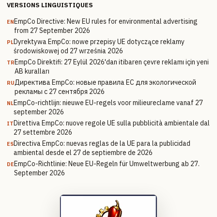
VERSIONS LINGUISTIQUES
EmpCo Directive: New EU rules for environmental advertising
EN
from 27 September 2026
Dyrektywa EmpCo: nowe przepisy UE dotyczące reklamy
PL
środowiskowej od 27 września 2026
EmpCo Direktifi: 27 Eylül 2026'dan itibaren çevre reklamı için yeni
TR
AB kuralları
Директива EmpCo: новые правила ЕС для экологической
RU
рекламы с 27 сентября 2026
EmpCo-richtlijn: nieuwe EU-regels voor milieureclame vanaf 27
NL
september 2026
Direttiva EmpCo: nuove regole UE sulla pubblicità ambientale dal
IT
27 settembre 2026
Directiva EmpCo: nuevas reglas de la UE para la publicidad
ES
ambiental desde el 27 de septiembre de 2026
EmpCo-Richtlinie: Neue EU-Regeln für Umweltwerbung ab 27.
DE
September 2026