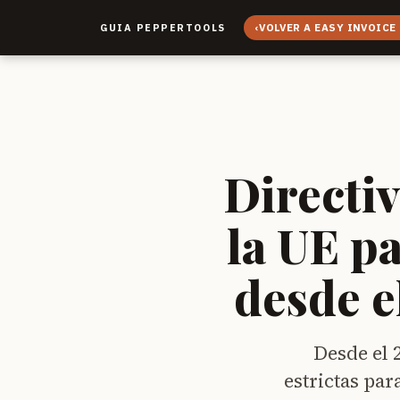
‹
VOLVER A EASY INVOICE
GUIA PEPPERTOOLS
Directi
la UE p
desde e
Desde el 
estrictas par