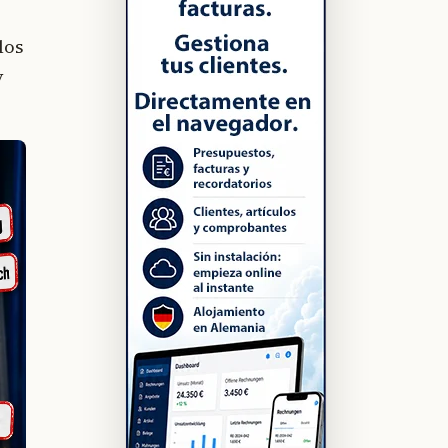
los
y