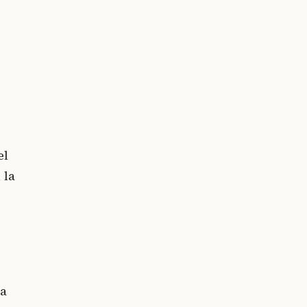
.
el
 la
la