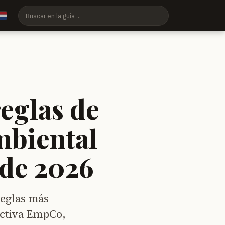
eglas de
mbiental
 de 2026
reglas más
rectiva EmpCo,