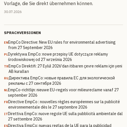
Vorlage, die Sie direkt übernehmen können.
30.07.2026
SPRACHVERSIONEN
EmpCo Directive: New EU rules for environmental advertising
EN
from 27 September 2026
Dyrektywa EmpCo: nowe przepisy UE dotyczące reklamy
PL
środowiskowej od 27 września 2026
EmpCo Direktifi: 27 Eylül 2026'dan itibaren çevre reklamı için yeni
TR
AB kuralları
Директива EmpCo: новые правила ЕС для экологической
RU
рекламы с 27 сентября 2026
EmpCo-richtlijn: nieuwe EU-regels voor milieureclame vanaf 27
NL
september 2026
Directive EmpCo : nouvelles règles européennes sur la publicité
FR
environnementale dès le 27 septembre 2026
Direttiva EmpCo: nuove regole UE sulla pubblicità ambientale dal
IT
27 settembre 2026
Directiva EmpCo: nuevas reglas de la UE para la publicidad
ES