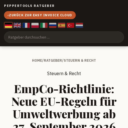
PEPPERTOOLS RATGEBER
‹
ZURÜCK ZUR EASY INVOICE CLOUD
HOME
/
RATGEBER
/
STEUERN & RECHT
Steuern & Recht
EmpCo-Richtlinie:
Neue EU-Regeln für
Umweltwerbung ab
27. September 2026