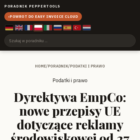
PORADNIK PEPPERTOOLS
‹
POWROT DO EASY INVOICE CLOUD
HOME
/
PORADNIK
/
PODATKI I PRAWO
Podatki i prawo
Dyrektywa EmpCo:
nowe przepisy UE
dotyczące reklamy
środowiskowej od 27