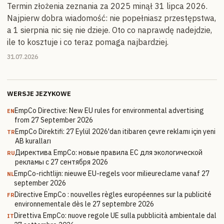
Termin złożenia zeznania za 2025 minął 31 lipca 2026.
Najpierw dobra wiadomość: nie popełniasz przestępstwa,
a 1 sierpnia nic się nie dzieje. Oto co naprawdę nadejdzie,
ile to kosztuje i co teraz pomaga najbardziej.
31.07.2026
WERSJE JEZYKOWE
EmpCo Directive: New EU rules for environmental advertising
EN
from 27 September 2026
EmpCo Direktifi: 27 Eylül 2026'dan itibaren çevre reklamı için yeni
TR
AB kuralları
Директива EmpCo: новые правила ЕС для экологической
RU
рекламы с 27 сентября 2026
EmpCo-richtlijn: nieuwe EU-regels voor milieureclame vanaf 27
NL
september 2026
Directive EmpCo : nouvelles règles européennes sur la publicité
FR
environnementale dès le 27 septembre 2026
Direttiva EmpCo: nuove regole UE sulla pubblicità ambientale dal
IT