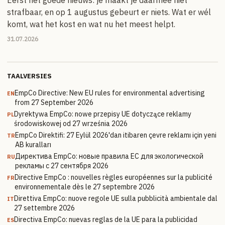
strafbaar, en op 1 augustus gebeurt er niets. Wat er wél
komt, wat het kost en wat nu het meest helpt.
31.07.2026
TAALVERSIES
EmpCo Directive: New EU rules for environmental advertising
EN
from 27 September 2026
Dyrektywa EmpCo: nowe przepisy UE dotyczące reklamy
PL
środowiskowej od 27 września 2026
EmpCo Direktifi: 27 Eylül 2026'dan itibaren çevre reklamı için yeni
TR
AB kuralları
Директива EmpCo: новые правила ЕС для экологической
RU
рекламы с 27 сентября 2026
Directive EmpCo : nouvelles règles européennes sur la publicité
FR
environnementale dès le 27 septembre 2026
Direttiva EmpCo: nuove regole UE sulla pubblicità ambientale dal
IT
27 settembre 2026
Directiva EmpCo: nuevas reglas de la UE para la publicidad
ES