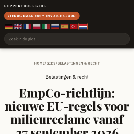
PEPPERTOOLS GIDS
‹
TERUG NAAR EASY INVOICE CLOUD
HOME
/
GIDS
/
BELASTINGEN & RECHT
Belastingen & recht
EmpCo-richtlijn:
nieuwe EU-regels voor
milieureclame vanaf
27 september 2026