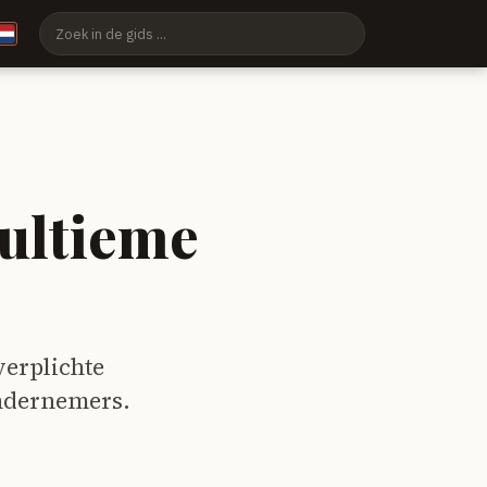
 ultieme
 verplichte
ondernemers.