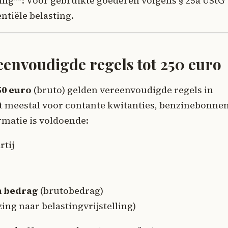
ing**: Voor gebruikte goederen volgens § 25a UStG
tiële belasting.
eenvoudigde regels tot 250 euro
50 euro
(bruto) gelden vereenvoudigde regels in
t meestal voor contante kwitanties, benzinebonnen
rmatie is voldoende:
rtij
n bedrag
(brutobedrag)
zing naar belastingvrijstelling)