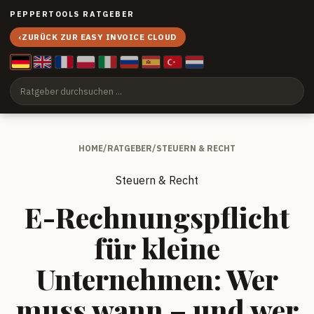
PEPPERTOOLS RATGEBER
‹
ZURÜCK ZUR EASY INVOICE CLOUD
HOME
/
RATGEBER
/
STEUERN & RECHT
Steuern & Recht
E-Rechnungspflicht
für kleine
Unternehmen: Wer
muss wann – und wer