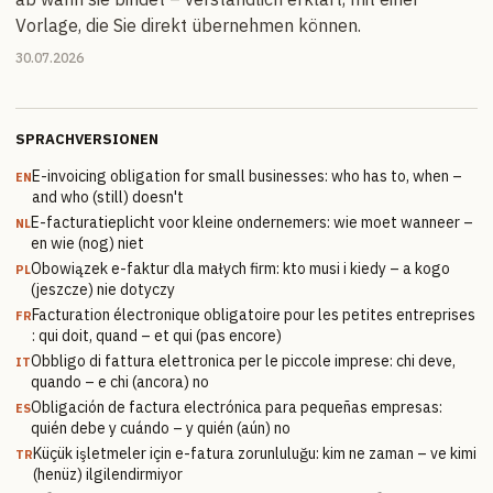
Vorlage, die Sie direkt übernehmen können.
30.07.2026
SPRACHVERSIONEN
E-invoicing obligation for small businesses: who has to, when –
EN
and who (still) doesn't
E-facturatieplicht voor kleine ondernemers: wie moet wanneer –
NL
en wie (nog) niet
Obowiązek e-faktur dla małych firm: kto musi i kiedy – a kogo
PL
(jeszcze) nie dotyczy
Facturation électronique obligatoire pour les petites entreprises
FR
: qui doit, quand – et qui (pas encore)
Obbligo di fattura elettronica per le piccole imprese: chi deve,
IT
quando – e chi (ancora) no
Obligación de factura electrónica para pequeñas empresas:
ES
quién debe y cuándo – y quién (aún) no
Küçük işletmeler için e-fatura zorunluluğu: kim ne zaman – ve kimi
TR
(henüz) ilgilendirmiyor