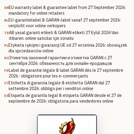
EU warranty label & guarantee label from 27 September 2026:
EN
mandatory for online retailers
EU-garantielabel & GARAN-label vanaf 27 september 2026:
NL
verplicht voor online verkopers
AB yasal garanti etiketi & GARAN etiketi 27 Eylül 2026'dan
TR
itibaren: online satıcılar için zorunlu
Etykieta rękojmi i gwarancji UE od 27 września 2026: obowiązek
PL
dla sprzedawców online
Этикетка законной гарантии и этикетка GARAN с 27
RU
сентября 2026: обязанность для онлайн-продавцов
Label de garantie légale & label GARAN dès le 27 septembre
FR
2026 : obligatoire pour les e-commerçants
Etichetta di garanzia legale & etichetta GARAN dal 27
IT
settembre 2026: obbligo per i venditori online
Etiqueta de garantía legal & etiqueta GARAN desde el 27 de
ES
septiembre de 2026: obligatoria para vendedores online