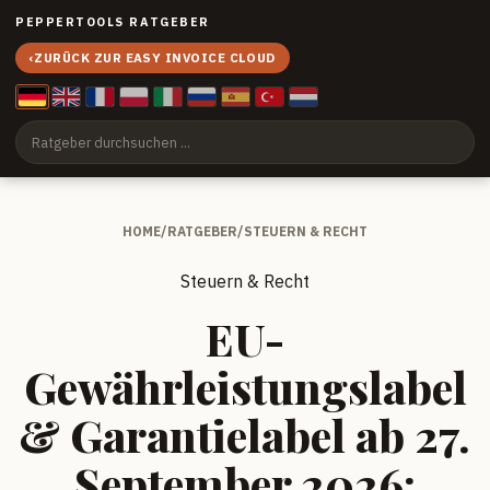
PEPPERTOOLS RATGEBER
‹
ZURÜCK ZUR EASY INVOICE CLOUD
HOME
/
RATGEBER
/
STEUERN & RECHT
Steuern & Recht
EU-
Gewährleistungslabel
& Garantielabel ab 27.
September 2026: