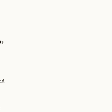
ts
nd
t