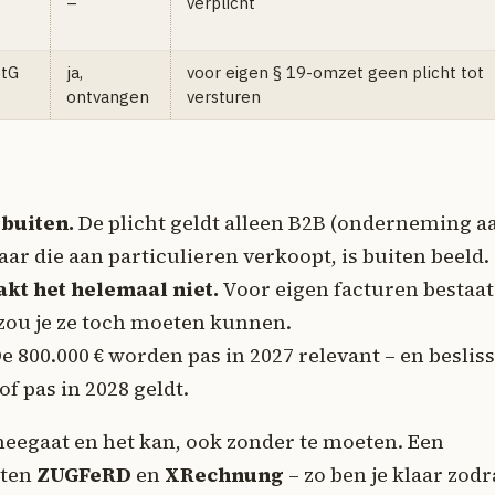
–
verplicht
StG
ja,
voor eigen § 19-omzet geen plicht tot
ontvangen
versturen
buiten.
De plicht geldt alleen B2B (onderneming a
 die aan particulieren verkoopt, is buiten beeld.
kt het helemaal niet.
Voor eigen facturen bestaat
 zou je ze toch moeten kunnen.
e 800.000 € worden pas in 2027 relevant – en beslis
of pas in 2028 geldt.
 meegaat en het kan, ook zonder te moeten. Een
aten
ZUGFeRD
en
XRechnung
– zo ben je klaar zodr