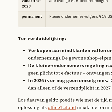
vanaf 1-1-
alle overige B2B-ondernemingen
2028
permanent
kleine ondernemer volgens § 19 U
Ter verduidelijking:
Verkopen aan eindklanten vallen er
onderneming). De gewone shop-eigenaar
De kleine-ondernemersregeling raa
geen plicht tot e-factuur – ontvangen
In 2026 is er nog geen omzetgrens.
D
dan alleen of de verzendplicht in 2027 
Los daarvan geldt: goed is wie met de tijd
oplossing als
office1.cloud
maakt de form