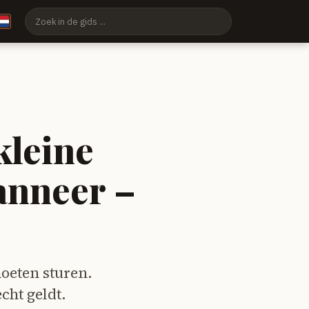
kleine
anneer –
moeten sturen.
cht geldt.