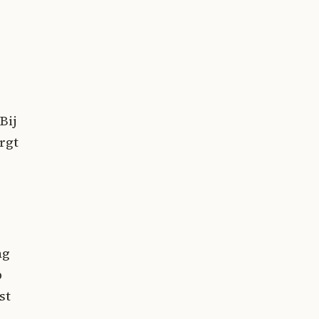
Bij
rgt
ag
p
st