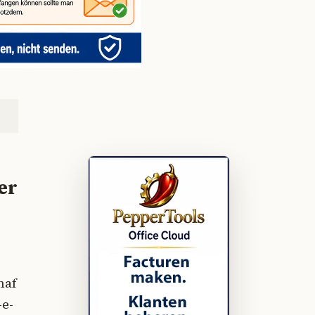
er
naf
-e-