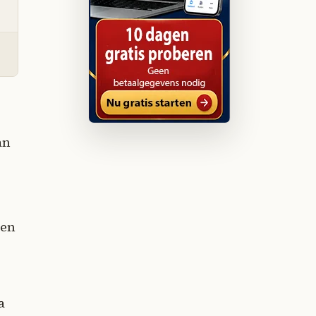
an
sen
a