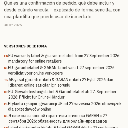
Qué es una confirmación de pedido, qué debe incluir y
desde cuándo vincula – explicado de forma sencilla, con
una plantilla que puede usar de inmediato.
30.07.2026
VERSIONES DE IDIOMA
EU warranty label & guarantee label from 27 September 2026:
EN
mandatory for online retailers
EU-garantielabel & GARAN-label vanaf 27 september 2026:
NL
verplicht voor online verkopers
AB yasal garanti etiketi & GARAN etiketi 27 Eylül 2026'dan
TR
itibaren: online satıcılar için zorunlu
EU-Gewährleistungslabel & Garantielabel ab 27. September
DE
2026: Pflicht für Online-Händler
Etykieta rękojmi i gwarancji UE od 27 września 2026: obowiązek
PL
dla sprzedawców online
Этикетка законной гарантии и этикетка GARAN с 27
RU
сентября 2026: обязанность для онлайн-продавцов
Label de garantie légale & label GARAN dès le 27 septembre
FR