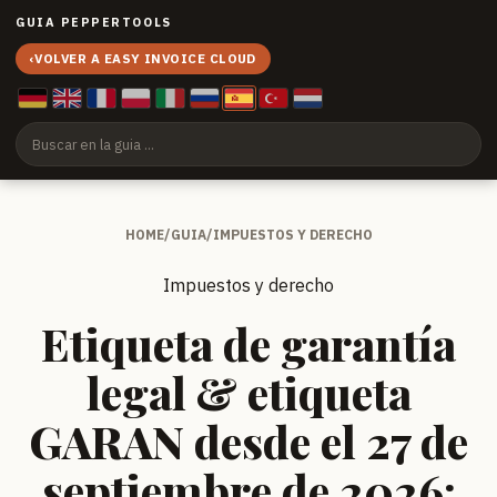
GUIA PEPPERTOOLS
‹
VOLVER A EASY INVOICE CLOUD
HOME
/
GUIA
/
IMPUESTOS Y DERECHO
Impuestos y derecho
Etiqueta de garantía
legal & etiqueta
GARAN desde el 27 de
septiembre de 2026: