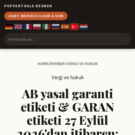
PEPPERTOOLS REHBER
‹
EASY INVOICE CLOUD A DON
HOME
/
REHBER
/
VERGI VE HUKUK
Vergi ve hukuk
AB yasal garanti
etiketi & GARAN
etiketi 27 Eylül
2026'dan itibaren: