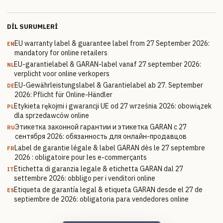
DIL SURUMLERI
EU warranty label & guarantee label from 27 September 2026:
EN
mandatory for online retailers
EU-garantielabel & GARAN-label vanaf 27 september 2026:
NL
verplicht voor online verkopers
EU-Gewährleistungslabel & Garantielabel ab 27. September
DE
2026: Pflicht für Online-Händler
Etykieta rękojmi i gwarancji UE od 27 września 2026: obowiązek
PL
dla sprzedawców online
Этикетка законной гарантии и этикетка GARAN с 27
RU
сентября 2026: обязанность для онлайн-продавцов
Label de garantie légale & label GARAN dès le 27 septembre
FR
2026 : obligatoire pour les e-commerçants
Etichetta di garanzia legale & etichetta GARAN dal 27
IT
settembre 2026: obbligo per i venditori online
Etiqueta de garantía legal & etiqueta GARAN desde el 27 de
ES
septiembre de 2026: obligatoria para vendedores online