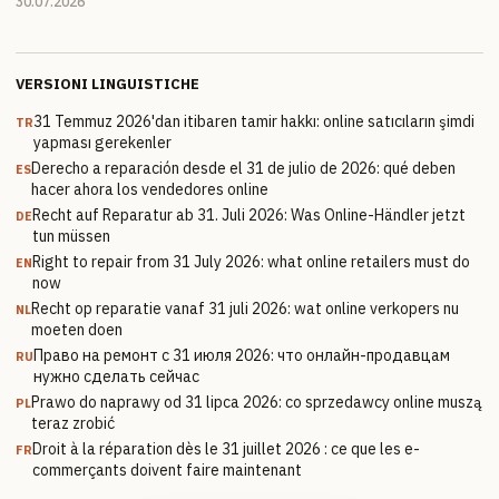
30.07.2026
VERSIONI LINGUISTICHE
31 Temmuz 2026'dan itibaren tamir hakkı: online satıcıların şimdi
TR
yapması gerekenler
Derecho a reparación desde el 31 de julio de 2026: qué deben
ES
hacer ahora los vendedores online
Recht auf Reparatur ab 31. Juli 2026: Was Online-Händler jetzt
DE
tun müssen
Right to repair from 31 July 2026: what online retailers must do
EN
now
Recht op reparatie vanaf 31 juli 2026: wat online verkopers nu
NL
moeten doen
Право на ремонт с 31 июля 2026: что онлайн-продавцам
RU
нужно сделать сейчас
Prawo do naprawy od 31 lipca 2026: co sprzedawcy online muszą
PL
teraz zrobić
Droit à la réparation dès le 31 juillet 2026 : ce que les e-
FR
commerçants doivent faire maintenant