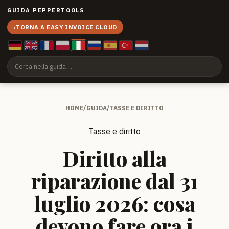
GUIDA PEPPERTOOLS
‹
TORNA A EASY INVOICE CLOUD
HOME
/
GUIDA
/
TASSE E DIRITTO
Tasse e diritto
Diritto alla
riparazione dal 31
luglio 2026: cosa
devono fare ora i