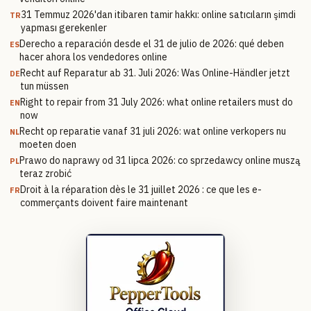
31 Temmuz 2026'dan itibaren tamir hakkı: online satıcıların şimdi
TR
yapması gerekenler
Derecho a reparación desde el 31 de julio de 2026: qué deben
ES
hacer ahora los vendedores online
Recht auf Reparatur ab 31. Juli 2026: Was Online-Händler jetzt
DE
tun müssen
Right to repair from 31 July 2026: what online retailers must do
EN
now
Recht op reparatie vanaf 31 juli 2026: wat online verkopers nu
NL
moeten doen
Prawo do naprawy od 31 lipca 2026: co sprzedawcy online muszą
PL
teraz zrobić
Droit à la réparation dès le 31 juillet 2026 : ce que les e-
FR
commerçants doivent faire maintenant