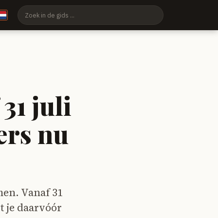
31 juli
ers nu
men. Vanaf 31
t je daarvóór