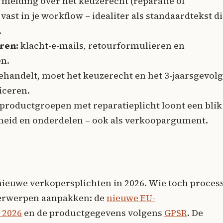
melding over het keuzerecht (reparatie of
ast in je workflow – idealiter als standaardtekst d
.
ren:
klacht-e-mails, retourformulieren en
n.
handelt, moet het keuzerecht en het 3-jaarsgevolg 
iceren.
 productgroepen met reparatieplicht loont een blik
heid en onderdelen – ook als verkoopargument.
 nieuwe verkopersplichten in 2026. Wie toch proces
derwerpen aanpakken: de
nieuwe EU-
 2026
en de productgegevens volgens
GPSR
. De