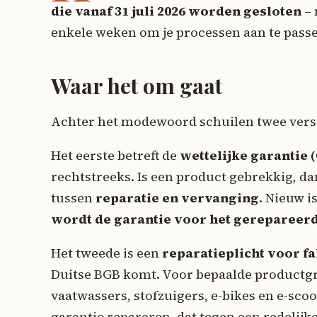
die vanaf 31 juli 2026 worden gesloten
– 
enkele weken om je processen aan te pass
Waar het om gaat
Achter het modewoord schuilen twee versc
Het eerste betreft de
wettelijke garantie
rechtstreeks. Is een product gebrekkig, dan
tussen
reparatie en vervanging
. Nieuw i
wordt de garantie voor het gerepareer
Het tweede is een
reparatieplicht voor f
Duitse BGB komt. Voor bepaalde productgr
vaatwassers, stofzuigers, e-bikes en e-sco
garantie repareren, dat tegen een redelijk