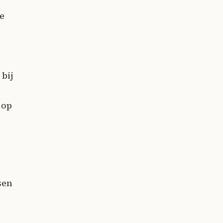
ie
bij
 op
sen