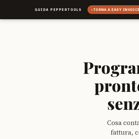
‹
TORNA A EASY INVOIC
GUIDA PEPPERTOOLS
Progra
pront
senz
Cosa conta
fattura, 