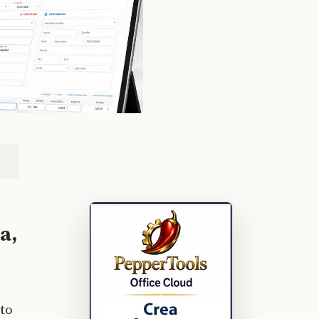
a,
tto