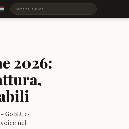
e 2026:
ttura,
abili
 – GoBD, e-
nvoice nel