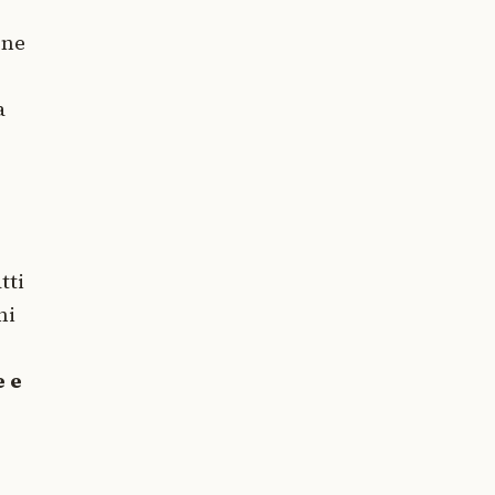
one
a
tti
ni
e e