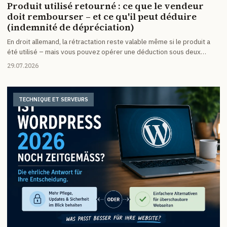
Produit utilisé retourné : ce que le vendeur
doit rembourser – et ce qu'il peut déduire
(indemnité de dépréciation)
En droit allemand, la rétractation reste valable même si le produit a
été utilisé – mais vous pouvez opérer une déduction sous deux
conditions. Quand l'indemnité de dépréciation est admise, combien
29.07.2026
déduire, ce qui vaut pour les retours sans déclaration, les avaries de
transport et les colis non affranchis – et comment organiser
information de rétractation, CGV et processus de retour pour éviter
TECHNIQUE ET SERVEURS
les litiges dès le départ.