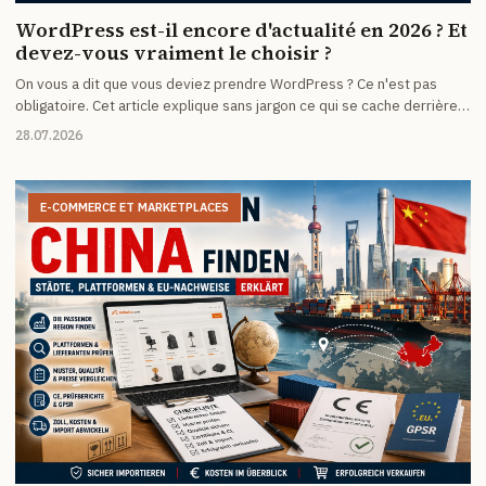
WordPress est-il encore d'actualité en 2026 ? Et
devez-vous vraiment le choisir ?
On vous a dit que vous deviez prendre WordPress ? Ce n'est pas
obligatoire. Cet article explique sans jargon ce qui se cache derrière
les alertes de sécurité permanentes, ce que coûte réellement la
28.07.2026
maintenance et pour qui une solution plus simple vaut mieux.
E-COMMERCE ET MARKETPLACES