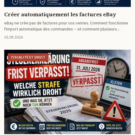
Créer automatiquement les factures eBay
eBay ne crée pas de factures pour vos ventes. Comment fonctionne
l'import automatique des commandes – et comment plusieurs
commandes d'un même acheteur arrivent sur une seule facture.
01.08.2026
FISCALITÉ ET DROIT