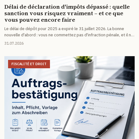
Délai de déclaration d'impôts dépassé : quelle
sanction vous risquez vraiment – et ce que
vous pouvez encore faire
Le délai de dépôt pour 2025 a expiré le 31 juillet 2026. La bonne
nouvelle d'abord : vous ne commettez pas d'infraction pénale, et il ne
se passe rien le 1er août. Voici ce qui arrive vraiment, ce que cela
31.07.2026
coûte et ce qui aide le plus maintenant.
FISCALITÉ ET DROIT