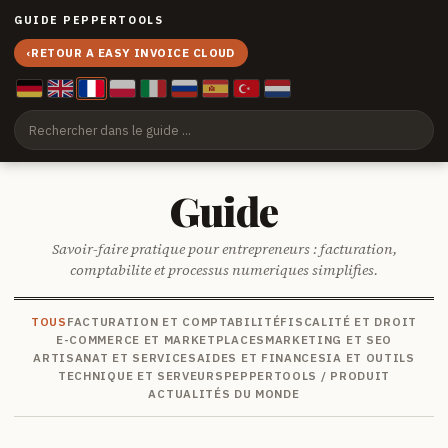
GUIDE PEPPERTOOLS
‹
RETOUR A EASY INVOICE CLOUD
Guide
Savoir-faire pratique pour entrepreneurs : facturation,
comptabilite et processus numeriques simplifies.
TOUS
FACTURATION ET COMPTABILITÉ
FISCALITÉ ET DROIT
E-COMMERCE ET MARKETPLACES
MARKETING ET SEO
ARTISANAT ET SERVICES
AIDES ET FINANCES
IA ET OUTILS
TECHNIQUE ET SERVEURS
PEPPERTOOLS / PRODUIT
ACTUALITÉS DU MONDE