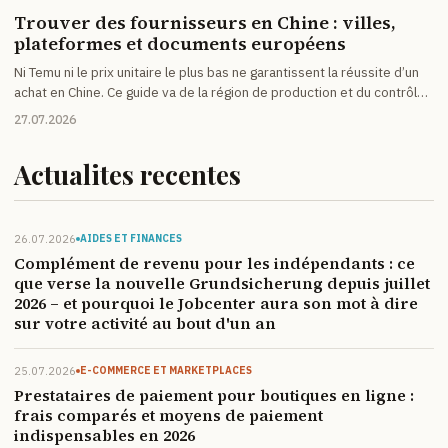
Trouver des fournisseurs en Chine : villes,
plateformes et documents européens
Ni Temu ni le prix unitaire le plus bas ne garantissent la réussite d’un
achat en Chine. Ce guide va de la région de production et du contrôle
du fournisseur jusqu’aux documents requis pour vendre en Allemagne
27.07.2026
et dans l’UE.
Actualites recentes
26.07.2026
AIDES ET FINANCES
Complément de revenu pour les indépendants : ce
que verse la nouvelle Grundsicherung depuis juillet
2026 – et pourquoi le Jobcenter aura son mot à dire
sur votre activité au bout d'un an
25.07.2026
E-COMMERCE ET MARKETPLACES
Prestataires de paiement pour boutiques en ligne :
frais comparés et moyens de paiement
indispensables en 2026