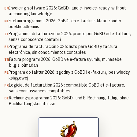
Invoicing software 2026: GoBD- and e-invoice-ready, without
EN
accounting knowledge
Factuurprogramma 2026: GoBD- en e-factuur-klaar, zonder
NL
boekhoudkennis
Programma di fatturazione 2026: pronto per GoBD ed e-fattura,
IT
senza conoscenze contabili
Programa de facturación 2026: listo para GoBD y factura
ES
electrónica, sin conocimientos contables
Fatura programı 2026: GoBD ve e-fatura uyumlu, muhasebe
TR
bilgisi olmadan
Program do faktur 2026: zgodny z GoBD i e-fakturą, bez wiedzy
PL
księgowej
Logiciel de facturation 2026 : compatible GoBD et e-facture,
FR
sans connaissances comptables
Rechnungsprogramm 2026: GoBD- und E-Rechnung-fähig, ohne
DE
Buchhaltungskenntnisse