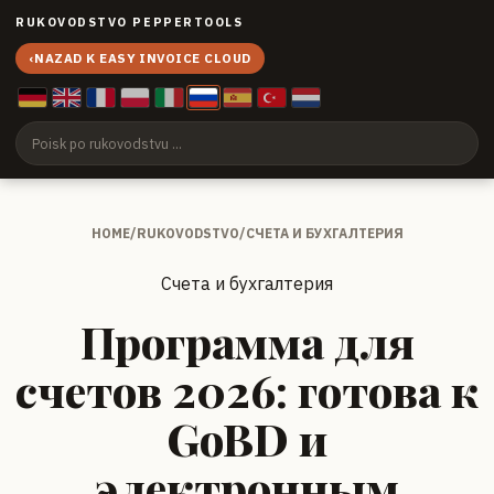
RUKOVODSTVO PEPPERTOOLS
‹
NAZAD K EASY INVOICE CLOUD
HOME
/
RUKOVODSTVO
/
СЧЕТА И БУХГАЛТЕРИЯ
Счета и бухгалтерия
Программа для
счетов 2026: готова к
GoBD и
электронным