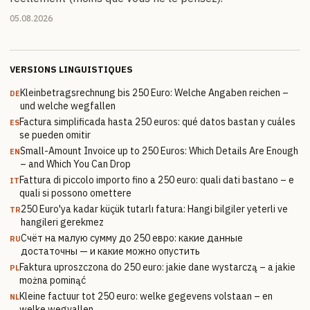
05.08.2026
VERSIONS LINGUISTIQUES
Kleinbetragsrechnung bis 250 Euro: Welche Angaben reichen –
DE
und welche wegfallen
Factura simplificada hasta 250 euros: qué datos bastan y cuáles
ES
se pueden omitir
Small-Amount Invoice up to 250 Euros: Which Details Are Enough
EN
– and Which You Can Drop
Fattura di piccolo importo fino a 250 euro: quali dati bastano – e
IT
quali si possono omettere
250 Euro'ya kadar küçük tutarlı fatura: Hangi bilgiler yeterli ve
TR
hangileri gerekmez
Счёт на малую сумму до 250 евро: какие данные
RU
достаточны — и какие можно опустить
Faktura uproszczona do 250 euro: jakie dane wystarczą – a jakie
PL
można pominąć
Kleine factuur tot 250 euro: welke gegevens volstaan – en
NL
welke wegvallen