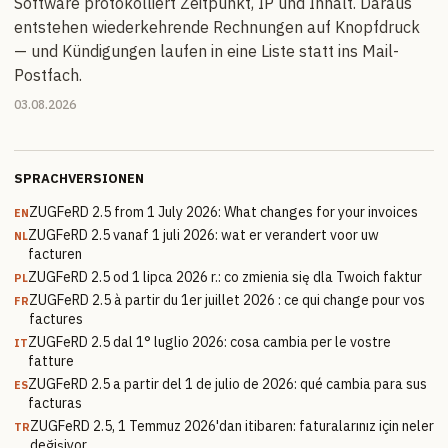
Software protokolliert Zeitpunkt, IP und Inhalt. Daraus
entstehen wiederkehrende Rechnungen auf Knopfdruck
— und Kündigungen laufen in eine Liste statt ins Mail-
Postfach.
03.08.2026
SPRACHVERSIONEN
ZUGFeRD 2.5 from 1 July 2026: What changes for your invoices
EN
ZUGFeRD 2.5 vanaf 1 juli 2026: wat er verandert voor uw
NL
facturen
ZUGFeRD 2.5 od 1 lipca 2026 r.: co zmienia się dla Twoich faktur
PL
ZUGFeRD 2.5 à partir du 1er juillet 2026 : ce qui change pour vos
FR
factures
ZUGFeRD 2.5 dal 1° luglio 2026: cosa cambia per le vostre
IT
fatture
ZUGFeRD 2.5 a partir del 1 de julio de 2026: qué cambia para sus
ES
facturas
ZUGFeRD 2.5, 1 Temmuz 2026'dan itibaren: faturalarınız için neler
TR
değişiyor