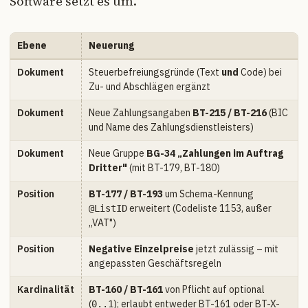
Software setzt es um.
Ebene
Neuerung
Dokument
Steuerbefreiungsgründe (Text
und
Code) bei
Zu- und Abschlägen ergänzt
Dokument
Neue Zahlungsangaben
BT-215 / BT-216
(BIC
und Name des Zahlungsdienstleisters)
Dokument
Neue Gruppe
BG-34 „Zahlungen im Auftrag
Dritter"
(mit BT-179, BT-180)
Position
BT-177 / BT-193
um Schema-Kennung
erweitert (Codeliste 1153, außer
@ListID
„VAT")
Position
Negative Einzelpreise
jetzt zulässig – mit
angepassten Geschäftsregeln
Kardinalität
BT-160 / BT-161
von Pflicht auf optional
(
); erlaubt entweder BT-161 oder BT-X-
0..1